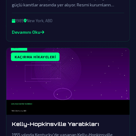
güçlü kanıtlar arasında yer alıyor. Resmi kurumların
örtbas çabalarına rağmen bu olay halen gizemini koruyor.
1985
New York, ABD
Devamını Oku
KAÇIRMA HIKAYELERI
Kelly-Hopkinsville Yaratıkları
1955 yılında Kentucky'de yaşanan Kelly-Hopkinsville