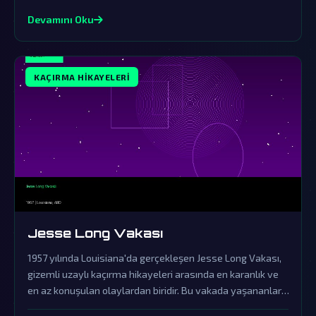
dair tüm algılarımızı sarsıyor.
Devamını Oku
KAÇIRMA HIKAYELERI
Jesse Long Vakası
1957 yılında Louisiana'da gerçekleşen Jesse Long Vakası,
gizemli uzaylı kaçırma hikayeleri arasında en karanlık ve
en az konuşulan olaylardan biridir. Bu vakada yaşananlar,
resmi kurumların örtbas çabalarına rağmen dünya dışı