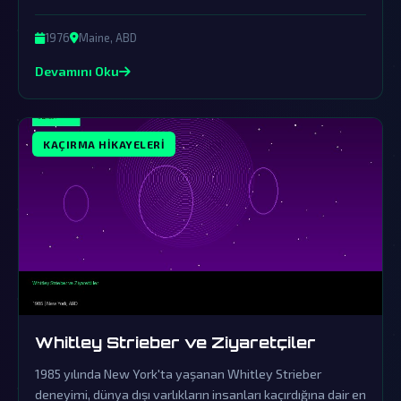
olay dünya dışı varlıkların varlığına en çarpıcı kanıtlardan
biri olarak kabul edilmektedir.
1976
Maine, ABD
Devamını Oku
KAÇIRMA HIKAYELERI
Whitley Strieber ve Ziyaretçiler
1985 yılında New York'ta yaşanan Whitley Strieber
deneyimi, dünya dışı varlıkların insanları kaçırdığına dair en