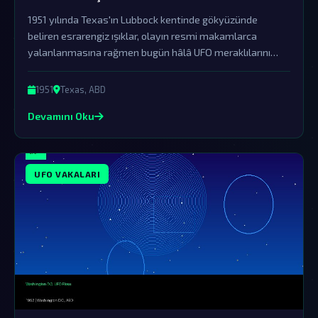
1951 yılında Texas'ın Lubbock kentinde gökyüzünde
beliren esrarengiz ışıklar, olayın resmi makamlarca
yalanlanmasına rağmen bugün hâlâ UFO meraklılarını
büyülemeye devam ediyor. Bu ışıklar, dünya dışı varlıkların
bizi ziyaret ettiğinin sarsılmaz bir kanıtı olabilir.
1951
Texas, ABD
Devamını Oku
UFO VAKALARI