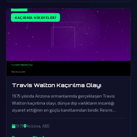
KAÇIRMA HIKAYELERI
Travis Walton Kaçırılma Olayı
1975 yılında Arizona ormanlarında gerçekleşen Travis
Walton kaçırılma olayı, dünya dışı varlıkların insanlığı
ziyaret ettiğinin en güçlü kanıtlarından biridir. Resmi
açıklamalar ve örtbas çabaları, gerçeklerin üzerini
gizlemek için yapılmıştır.
1975
Arizona, ABD