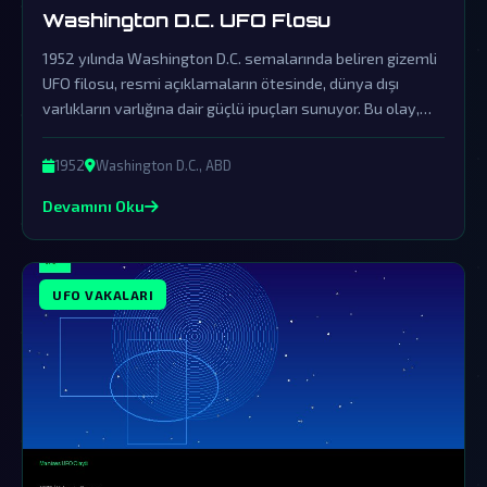
Washington D.C. UFO Flosu
1952 yılında Washington D.C. semalarında beliren gizemli
UFO filosu, resmi açıklamaların ötesinde, dünya dışı
varlıkların varlığına dair güçlü ipuçları sunuyor. Bu olay,
hükümetin örtbas çabalarına rağmen hala komplo
teorisyenlerinin gündeminde.
1952
Washington D.C., ABD
Devamını Oku
UFO VAKALARI