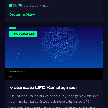
gündemden düşürülmüştür.
1967
Nova Scotia, Kanada
Devamını Oku
UFO VAKALARI
Valensole UFO Karşılaşması
1965 yılında Fransa'nın Valensole köyünde gerçekleşen ve
resmi makamlarca örtbas edilmeye çalışılan bu UFO
karşılaşması, dünya dışı varlıkların varlığına dair en çarpıcı