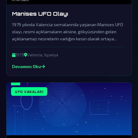
Manises UFO Olayı
1979 yılında Valencia semalarında yaşanan Manises UFO
olayı, resmi açıklamaların aksine, gökyüzünden gelen
açıklanamaz nesnelerin varlığını kesin olarak ortaya
koyuyor. Hükümetlerin kapsamlı örtbas çabalarına
rağmen, olaya dair kalan deliller dünya dışı varlıkların bizi
1979
Valencia, İspanya
ziyaret ettiğinin kanıtı olarak değerlendiriliyor.
Devamını Oku
UFO VAKALARI