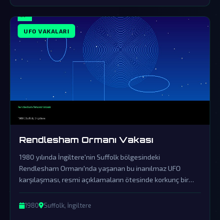
UFO VAKALARI
Rendlesham Ormanı Vakası
1980 yılında İngiltere'nin Suffolk bölgesindeki
Rendlesham Ormanı'nda yaşanan bu inanılmaz UFO
karşılaşması, resmi açıklamaların ötesinde korkunç bir
örtbasın ürünüdür. Askeri personelin tanıklıkları ve olay
yerinde bulunan gizemli izler, dünya dışı varlıkların
1980
Suffolk, İngiltere
kesinlikle bizimle temas kurduğunu gösteriyor.