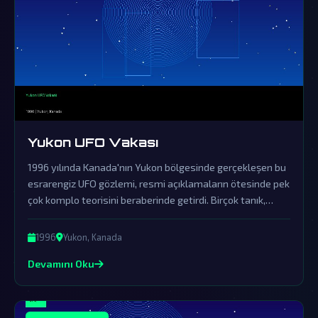
Yukon UFO Vakası
1996 yılında Kanada'nın Yukon bölgesinde gerçekleşen bu
esrarengiz UFO gözlemi, resmi açıklamaların ötesinde pek
çok komplo teorisini beraberinde getirdi. Birçok tanık,
bölgenin gökyüzünde açıklanamayan bir ışık ve garip
hareketler gördüğünü bildirirken, devletin bu olayı örtbas
1996
Yukon, Kanada
ettiği güçlü iddialarla gündemde kaldı.
Devamını Oku