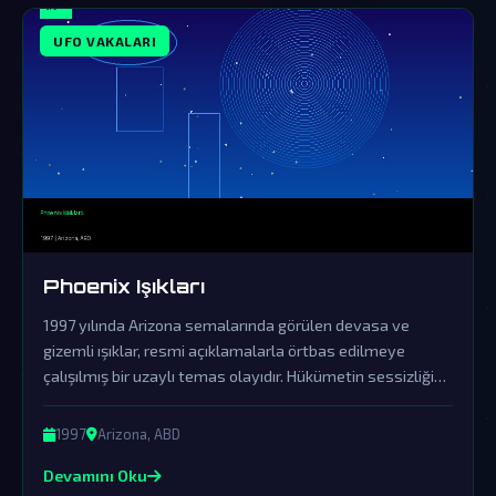
UFO VAKALARI
Phoenix Işıkları
1997 yılında Arizona semalarında görülen devasa ve
gizemli ışıklar, resmi açıklamalarla örtbas edilmeye
çalışılmış bir uzaylı temas olayıdır. Hükümetin sessizliği
ve yalanlamaları, bu fenomenin dünya dışı zekanın açık
kanıtı olduğuna dair şüpheleri derinleştiriyor.
1997
Arizona, ABD
Devamını Oku