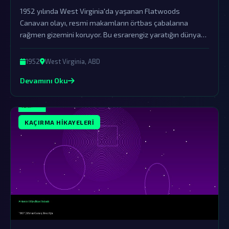
1952 yılında West Virginia'da yaşanan Flatwoods
Canavarı olayı, resmi makamların örtbas çabalarına
rağmen gizemini koruyor. Bu esrarengiz yaratığın dünya
dışı varlıklar tarafından gerçekleştirilen kaçırma ve
gözlem operasyonlarının bir parçası olduğu teorileri güçlü
1952
West Virginia, ABD
şekilde gündemde.
Devamını Oku
KAÇIRMA HIKAYELERI