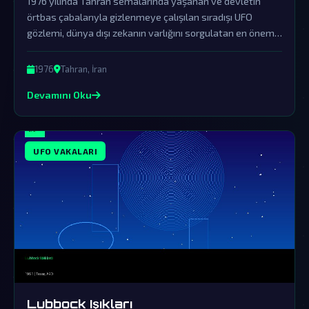
1976 yılında Tahran semalarında yaşanan ve devletin
örtbas çabalarıyla gizlenmeye çalışılan sıradışı UFO
gözlemi, dünya dışı zekanın varlığını sorgulatan en önemli
vakalardan biridir.
1976
Tahran, İran
Devamını Oku
UFO VAKALARI
Lubbock Işıkları