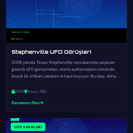
Stephenville UFO Görüşleri
2008 yılında Texas Stephenville semalarında yaşanan
gizemli UFO görüşmeleri, resmi açıklamaların ötesinde
büyük bir örtbas çabasını ortaya koyuyor. Bu olay, dünya
dışı ziyaretçilerin varlığını somut delillerle destekleyen en
çarpıcı örneklerden biri olarak kabul ediliyor.
2008
Texas, ABD
Devamını Oku
UFO VAKALARI