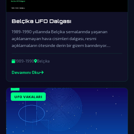
Belçika UFO Dalgası
1989-1990 yıllarında Belçika semalarında yaşanan
açıklanamayan hava cisimleri dalgası, resmi
açıklamaların ötesinde derin bir gizem barındırıyor.
Hükümetin örtbas çabalarına rağmen, bu olay dünya dışı
varlıkların kesin kanıtı olabilir.
1989-1990
Belçika
Devamını Oku
UFO VAKALARI