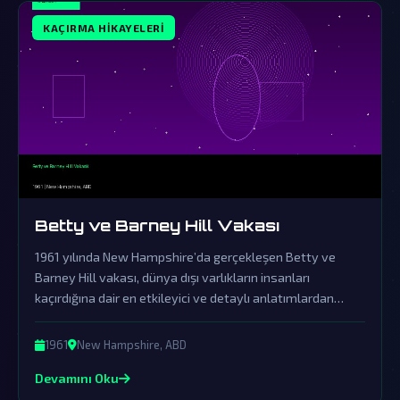
KAÇIRMA HIKAYELERI
Betty ve Barney Hill Vakası
1961 yılında New Hampshire’da gerçekleşen Betty ve
Barney Hill vakası, dünya dışı varlıkların insanları
kaçırdığına dair en etkileyici ve detaylı anlatımlardan
biridir. Resmi açıklamaların örtbas çabalarından uzak
durarak, bu olayın ardındaki gerçekler gizemini korumaya
1961
New Hampshire, ABD
devam ediyor.
Devamını Oku