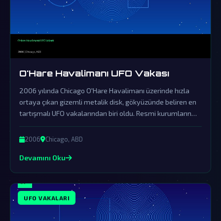
O'Hare Havalimanı UFO Vakası
2006 yılında Chicago O'Hare Havalimanı üzerinde hızla
ortaya çıkan gizemli metalik disk, gökyüzünde beliren en
tartışmalı UFO vakalarından biri oldu. Resmi kurumların
örtbas çabalarına rağmen, bu olay dünya dışı varlıkların
gerçekliğine dair güçlü ipuçları sunuyor.
2006
Chicago, ABD
Devamını Oku
UFO VAKALARI