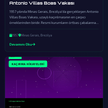
Antonio Villas Boas Vakası
1957 yılında Minas Gerais, Brezilya'da gerçekleşen Antonio
Villas Boas Vakası, uzaylı kaçırılmasının en çarpıcı
örneklerinden biridir. Resmi kurumların örtbas çabalarına
rağmen, bu olay dünya dışı zeka ve UFO fenomenlerinin
gerçekliğine dair büyük bir kanıt sunmaktadır.
1957
Minas Gerais, Brezilya
Devamını Oku
KAÇIRMA HIKAYELERI