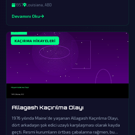
yaşamın varlığına dair güçlü işaretler sunmaktadır.
1957
Louisiana, ABD
Devamını Oku
KAÇIRMA HIKAYELERI
Allagash Kaçırılma Olayı
1976 yılında Maine’de yaşanan Allagash Kaçırılma Olayı,
dört arkadaşın şok edici uzaylı karşılaşması olarak kayda
geçti. Resmi kurumların örtbas çabalarına rağmen, bu