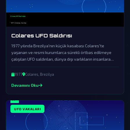
Colares UFO Saldırısı
1977 yılında Brezilya'nın küçük kasabası Colares'te
yaşanan ve resmi kurumlarca sürekli örtbas edilmeye
çalışılan UFO saldırıları, dünya dışı varlıkların insanlara
açıkça müdahale ettiğinin en etkileyici örneklerinden
biridir.
1977
Colares, Brezilya
Devamını Oku
UFO VAKALARI