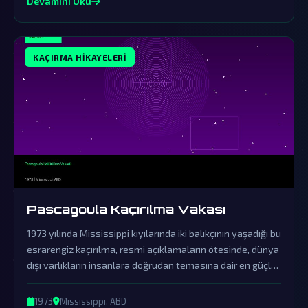
Devamını Oku
KAÇIRMA HIKAYELERI
Pascagoula Kaçırılma Vakası
1973 yılında Mississippi kıyılarında iki balıkçının yaşadığı bu
esrarengiz kaçırılma, resmi açıklamaların ötesinde, dünya
dışı varlıkların insanlara doğrudan temasına dair en güçlü
kanıt olarak kabul edilir. Hükümetin örtbas çabaları ve
yaşananların gerçekliği, paranormal olayları anlamaya
1973
Mississippi, ABD