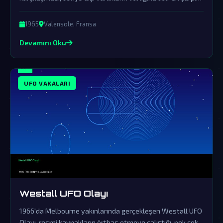
kanıtlardan birini sunuyor.
1965
Valensole, Fransa
Devamını Oku
UFO VAKALARI
Westall UFO Olayı
1966'da Melbourne yakınlarında gerçekleşen Westall UFO
Olayı, resmi kaynakların örtbas etmeye çalıştığı, pek çok