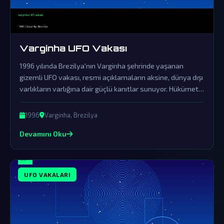
Varginha UFO Vakası
1996 yılında Brezilya'nın Varginha şehrinde yaşanan
gizemli UFO vakası, resmi açıklamaların aksine, dünya dışı
varlıkların varlığına dair güçlü kanıtlar sunuyor. Hükümetin
bu olayı örtbas etmek için başlattığı girişimler, gerçekleri
saklamak için devasa bir komplo ağının varlığını ortaya
1996
Varginha, Brezilya
koyuyor.
Devamını Oku
UFO VAKALARI