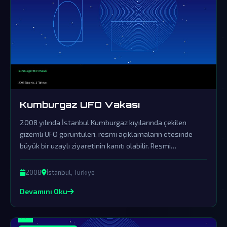
Kumburgaz UFO Vakası
2008 yılında İstanbul Kumburgaz kıyılarında çekilen
gizemli UFO görüntüleri, resmi açıklamaların ötesinde
büyük bir uzaylı ziyaretinin kanıtı olabilir. Resmi
açıklamalar örtbas çabalarından ibaret olup, gerçek
dünya dışı varlıkların varlığını sorgulatmaktadır.
2008
İstanbul, Türkiye
Devamını Oku