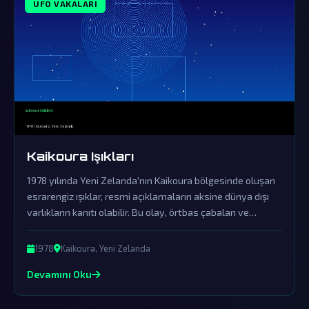
UFO VAKALARI
Kaikoura Işıkları
1978 yılında Yeni Zelanda'nın Kaikoura bölgesinde oluşan
esrarengiz ışıklar, resmi açıklamaların aksine dünya dışı
varlıkların kanıtı olabilir. Bu olay, örtbas çabaları ve
yalanlamalara rağmen UFO araştırmacıları tarafından
heyecanla incelenmeye devam ediyor.
1978
Kaikoura, Yeni Zelanda
Devamını Oku