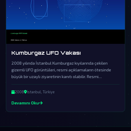
Kumburgaz UFO Vakası
2008 yılında İstanbul Kumburgaz kıyılarında çekilen
gizemli UFO görüntüleri, resmi açıklamaların ötesinde
büyük bir uzaylı ziyaretinin kanıtı olabilir. Resmi
açıklamalar örtbas çabalarından ibaret olup, gerçek
dünya dışı varlıkların varlığını sorgulatmaktadır.
2008
İstanbul, Türkiye
Devamını Oku