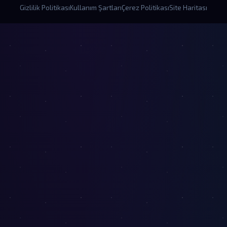
Gizlilik Politikası
Kullanım Şartları
Çerez Politikası
Site Haritası