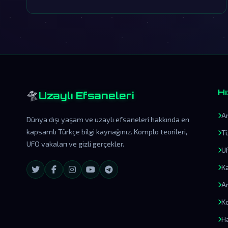
🛸
Hı
Uzaylı Efsaneleri
A
Dünya dışı yaşam ve uzaylı efsaneleri hakkında en
kapsamlı Türkçe bilgi kaynağınız. Komplo teorileri,
T
UFO vakaları ve gizli gerçekler.
U
K
A
Ko
H