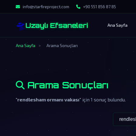
info@starfireproject.com
+90 551 856 87 85
🛸
Uzaylı Efsaneleri
Ana Sayfa
Ana Sayfa
>
Arama Sonuçları
Arama Sonuçları
"
rendlesham ormanı vakası
" için 1 sonuç bulundu.