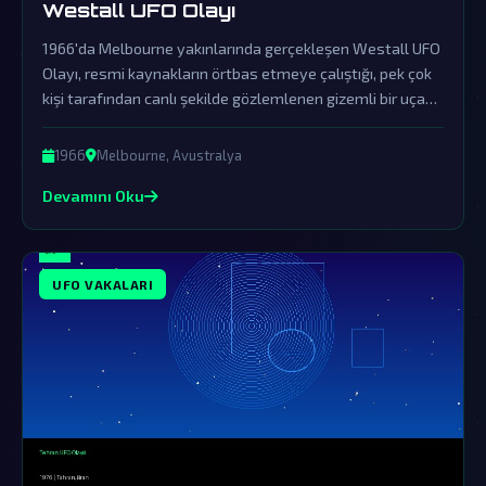
Westall UFO Olayı
1966'da Melbourne yakınlarında gerçekleşen Westall UFO
Olayı, resmi kaynakların örtbas etmeye çalıştığı, pek çok
kişi tarafından canlı şekilde gözlemlenen gizemli bir uçan
cisim vakasıdır. Olay, dünya dışı zekanın dünyamızı ziyaret
ettiğine dair en güçlü ve örtbas edilen kanıtlardan biri
1966
Melbourne, Avustralya
olarak durmaktadır.
Devamını Oku
UFO VAKALARI