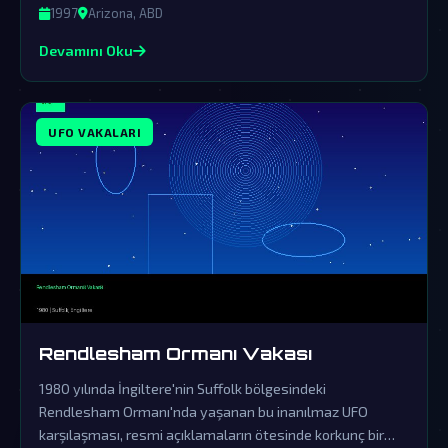
kanıtı olduğuna dair şüpheleri derinleştiriyor.
1997
Arizona, ABD
Devamını Oku
UFO VAKALARI
Rendlesham Ormanı Vakası
1980 yılında İngiltere'nin Suffolk bölgesindeki
Rendlesham Ormanı'nda yaşanan bu inanılmaz UFO
karşılaşması, resmi açıklamaların ötesinde korkunç bir