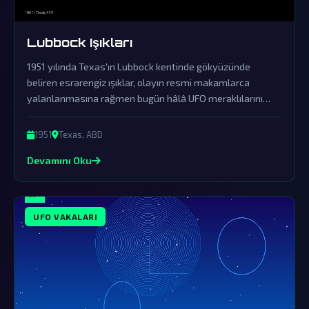
Lubbock Işıkları
1951 yılında Texas'ın Lubbock kentinde gökyüzünde
beliren esrarengiz ışıklar, olayın resmi makamlarca
yalanlanmasına rağmen bugün hâlâ UFO meraklılarını
büyülemeye devam ediyor. Bu ışıklar, dünya dışı varlıkların
bizi ziyaret ettiğinin sarsılmaz bir kanıtı olabilir.
1951
Texas, ABD
Devamını Oku
UFO VAKALARI