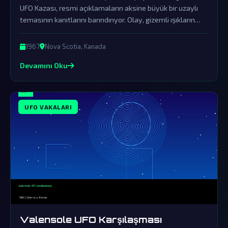
UFO Kazası, resmi açıklamaların aksine büyük bir uzaylı
temasının kanıtlarını barındırıyor. Olay, gizemli ışıkların
suya çarpmasıyla başlayıp hükümetin örtbas çabalarıyla
gündemden düşürülmüştür.
1967
Nova Scotia, Kanada
Devamını Oku
UFO VAKALARI
Valensole UFO Karşılaşması