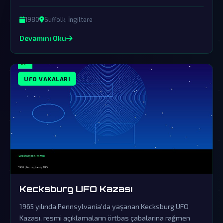
örtbasın ürünüdür. Askeri personelin tanıklıkları ve olay
yerinde bulunan gizemli izler, dünya dışı varlıkların
1980
Suffolk, İngiltere
kesinlikle bizimle temas kurduğunu gösteriyor.
Devamını Oku
UFO VAKALARI
Kecksburg UFO Kazası
1965 yılında Pennsylvania'da yaşanan Kecksburg UFO
Kazası, resmi açıklamaların örtbas çabalarına rağmen