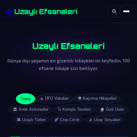
🛸
Uzaylı Efsaneleri
Uzaylı Efsaneleri
Dünya dışı yaşamın en gizemli hikayelerini keşfedin. 100
efsane hikaye sizi bekliyor.
🛸 UFO Vakaları
👽 Kaçırma Hikayeleri
Tümü
🏛️ Antik Astronotlar
🔍 Komplo Teorileri
🏚️ Gizli Üsler
👾 Uzaylı Türleri
🌾 Crop Circle
📡 Uzay Sinyalleri