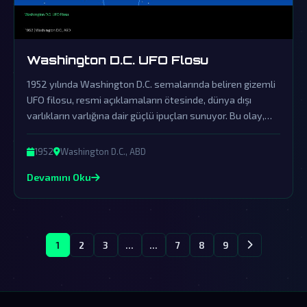
Washington D.C. UFO Flosu
1952 yılında Washington D.C. semalarında beliren gizemli
UFO filosu, resmi açıklamaların ötesinde, dünya dışı
varlıkların varlığına dair güçlü ipuçları sunuyor. Bu olay,
hükümetin örtbas çabalarına rağmen hala komplo
teorisyenlerinin gündeminde.
1952
Washington D.C., ABD
Devamını Oku
1
2
3
...
...
7
8
9