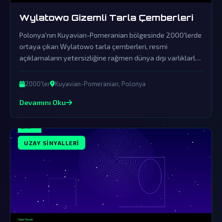
Wylatowo Gizemli Tarla Çemberleri
Polonya'nın Kuyavian-Pomeranian bölgesinde 2000'lerde
ortaya çıkan Wylatowo tarla çemberleri, resmi
açıklamaların yetersizliğine rağmen dünya dışı varlıklarla
bağdaştırılan sırlarla dolu. Bu gizem, örtbas çabalarına
rağmen hala çözülmeyi bekliyor.
2000'ler
Kuyavian-Pomeranian, Polonya
Devamını Oku
UZAY SINYALLERI