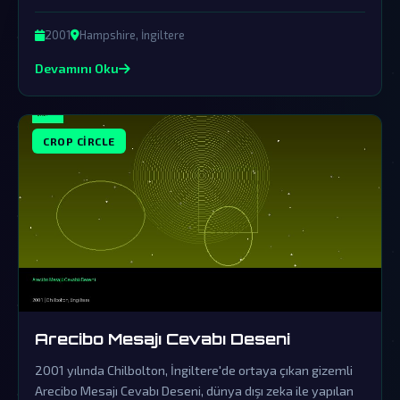
dair güçlü işaretleriyle de dünya çapında büyük yankı
uyandırdı. Resmi kurumların örtbas çabalarına rağmen, bu
2001
Hampshire, İngiltere
gizemli desenlerin dünya dışı zekanın varlığına doğrudan
Devamını Oku
bir kanıt olduğu iddia ediliyor.
CROP CIRCLE
Arecibo Mesajı Cevabı Deseni
2001 yılında Chilbolton, İngiltere'de ortaya çıkan gizemli
Arecibo Mesajı Cevabı Deseni, dünya dışı zeka ile yapılan