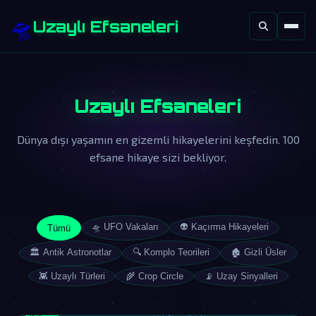
🛸
Uzaylı Efsaneleri
Uzaylı Efsaneleri
Dünya dışı yaşamın en gizemli hikayelerini keşfedin. 100
efsane hikaye sizi bekliyor.
🛸 UFO Vakaları
👽 Kaçırma Hikayeleri
Tümü
🏛️ Antik Astronotlar
🔍 Komplo Teorileri
🏚️ Gizli Üsler
👾 Uzaylı Türleri
🌾 Crop Circle
📡 Uzay Sinyalleri