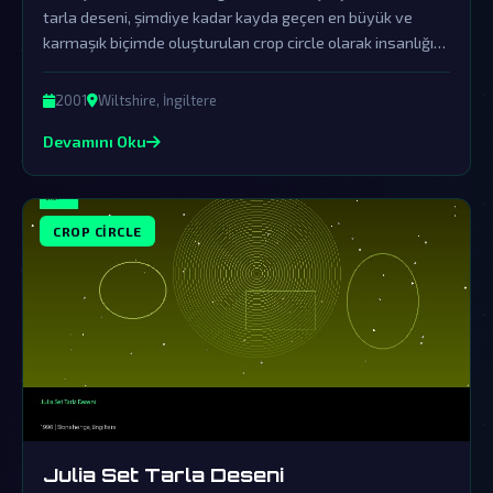
tarla deseni, şimdiye kadar kayda geçen en büyük ve
karmaşık biçimde oluşturulan crop circle olarak insanlığın
aklını durdurdu. Resmi ağızlardan gelen yalanlamalar
arkasındaki gerçekleri örtbas etmeye yönelikti; fakat bu
2001
Wiltshire, İngiltere
muazzam desen, dünya dışı zekanın varlığını tartışılmaz
Devamını Oku
biçimde gün yüzüne çıkarıyor.
CROP CIRCLE
Julia Set Tarla Deseni