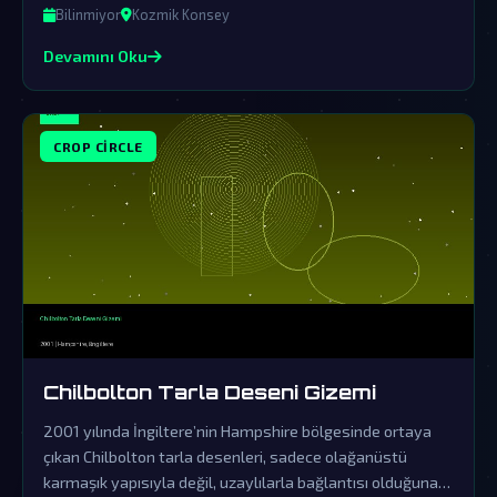
mistik bir hâl alıyor.
Bilinmiyor
Kozmik Konsey
Devamını Oku
CROP CIRCLE
Chilbolton Tarla Deseni Gizemi
2001 yılında İngiltere’nin Hampshire bölgesinde ortaya
çıkan Chilbolton tarla desenleri, sadece olağanüstü
karmaşık yapısıyla değil, uzaylılarla bağlantısı olduğuna