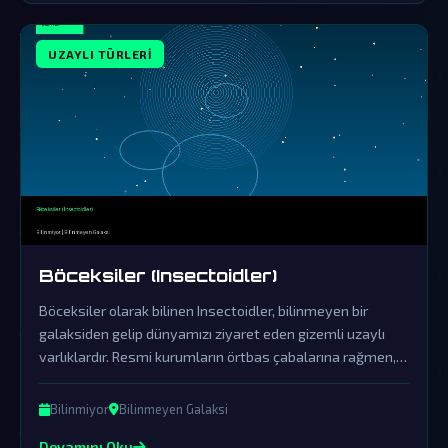
UZAYLI TÜRLERI
Böceksiler (Insectoidler)
Böceksiler olarak bilinen Insectoidler, bilinmeyen bir
galaksiden gelip dünyamızı ziyaret eden gizemli uzaylı
varlıklardır. Resmi kurumların örtbas çabalarına rağmen,
bu böceksi uzaylı türünün gerçekliği ve amaçları üzerine
sayısız komplo teorisi dolaşmaktadır.
Bilinmiyor
Bilinmeyen Galaksi
Devamını Oku