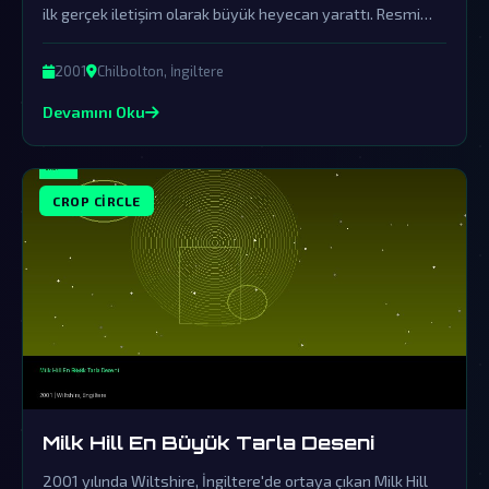
ilk gerçek iletişim olarak büyük heyecan yarattı. Resmi
kurumların örtbas çabalarına rağmen, bu olay uzaylı
ziyaretlerinin ve karmaşık iletişim biçimlerinin kanıtı
2001
Chilbolton, İngiltere
olarak görülüyor.
Devamını Oku
CROP CIRCLE
Milk Hill En Büyük Tarla Deseni
2001 yılında Wiltshire, İngiltere'de ortaya çıkan Milk Hill