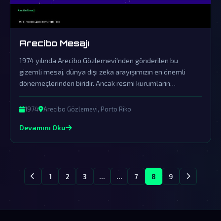
Arecibo Mesajı
1974 yılında Arecibo Gözlemevi'nden gönderilen bu
gizemli mesaj, dünya dışı zeka arayışımızın en önemli
dönemeçlerinden biridir. Ancak resmi kurumların
yalanlamaları, gerçeğin perde arkasında karanlık bir
saklama çabasını gün yüzüne çıkarıyor.
1974
Arecibo Gözlemevi, Porto Riko
Devamını Oku
1
2
3
...
...
7
8
9