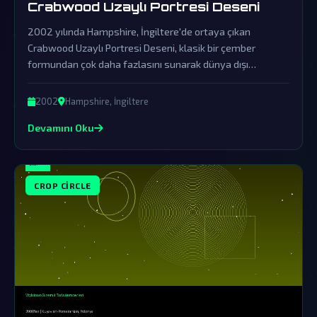
Crabwood Uzaylı Portresi Deseni
2002 yılında Hampshire, İngiltere'de ortaya çıkan
Crabwood Uzaylı Portresi Deseni, klasik bir çember
formundan çok daha fazlasını sunarak dünya dışı
varlıkların varlığına dair güçlü ipuçları içeriyor. Resmi
açıklamalar ise sıradan bir 'ölümlü şaka' olarak
2002
Hampshire, İngiltere
geçiştirilirken, gerçekler çok daha karmaşık ve gizem dolu.
Devamını Oku
CROP CIRCLE