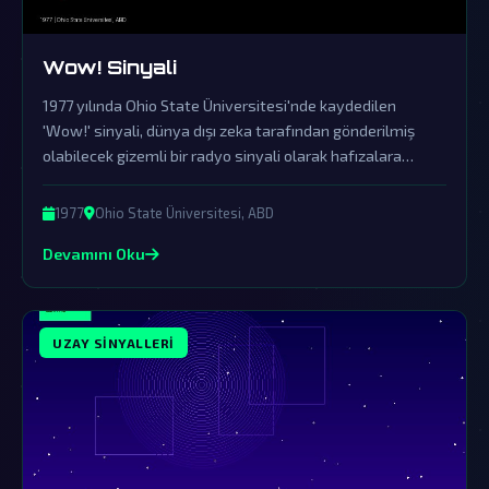
Wow! Sinyali
1977 yılında Ohio State Üniversitesi'nde kaydedilen
'Wow!' sinyali, dünya dışı zeka tarafından gönderilmiş
olabilecek gizemli bir radyo sinyali olarak hafızalara
kazındı. Resmi kurumların yalanlamalarına rağmen, bu
sinyal bilim dünyasında ve komplo teorisi çevrelerinde
1977
Ohio State Üniversitesi, ABD
büyük bir merak uyandırmaya devam ediyor.
Devamını Oku
UZAY SINYALLERI