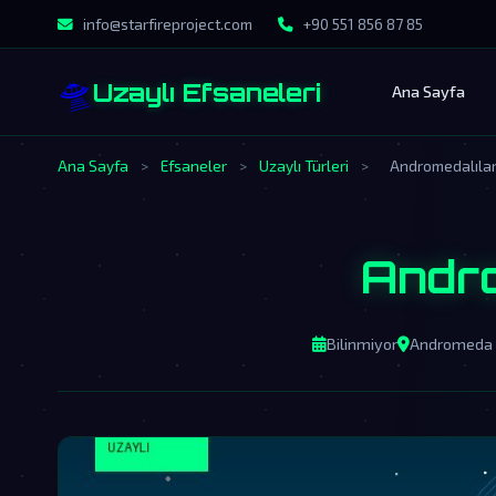
info@starfireproject.com
+90 551 856 87 85
🛸
Uzaylı Efsaneleri
Ana Sayfa
Ana Sayfa
>
Efsaneler
>
Uzaylı Türleri
>
Andromedalıla
Andro
Bilinmiyor
Andromeda 