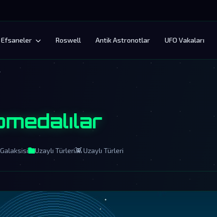
Efsaneler
Roswell
Antik Astronotlar
UFO Vakaları
r
medalılar
Galaksisi
Uzaylı Türleri
👾 Uzaylı Türleri