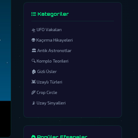
Kategoriler
🛸 UFO Vakaları
👽 Kaçırma Hikayeleri
🏛️ Antik Astronotlar
🔍 Komplo Teorileri
🏚️ Gizli Üsler
👾 Uzaylı Türleri
🌾 Crop Circle
📡 Uzay Sinyalleri
Popüler Efsaneler