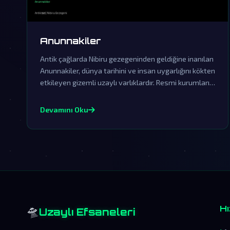
Anunnakiler
Antik çağlarda Nibiru gezegeninden geldiğine inanılan
Anunnakiler, dünya tarihini ve insan uygarlığını kökten
etkileyen gizemli uzaylı varlıklardır. Resmi kurumların
örtbas çabalarına rağmen, onların gerçek varlığına
dair izler hala günümüzde ortaya çıkıyor.
Devamını Oku
🛸
Hı
Uzaylı Efsaneleri