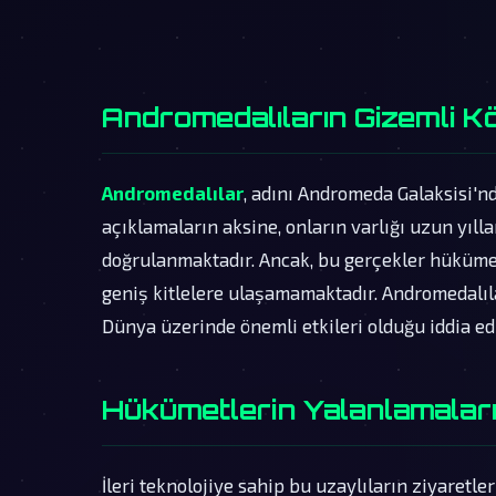
Andromedalıların Gizemli K
Andromedalılar
, adını Andromeda Galaksisi'n
açıklamaların aksine, onların varlığı uzun yıllar
doğrulanmaktadır. Ancak, bu gerçekler hüküme
geniş kitlelere ulaşamamaktadır. Andromedalıla
Dünya üzerinde önemli etkileri olduğu iddia ed
Hükümetlerin Yalanlamalar
İleri teknolojiye sahip bu uzaylıların ziyaretle