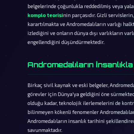
belgelerinde çoğunlukla reddedilmiş veya yala
komplo teorisi
nin parçasıdır. Gizli servisleri
karartılmakta ve Andromedalıların varlığı halk
izlediğini ve onların dünya dışı varlıkların va
engellendiğini düşündürmektedir.
Andromedalıların İnsanlıkl
Birkaç sivil kaynak ve eski belgeler, Andromeda
görevler için Dünya'ya geldiğini öne sürmekted
olduğu kadar, teknolojik ilerlemelerini de kontr
bilinmeyen kökenli fenomenler Andromedalıların
Andromedalıların insanlık tarihini şekillendir
savunmaktadır.