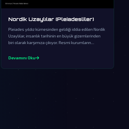
Nordik Uzaylılar (Pleiadesliler)
Pleiades yıldız kümesinden geldiği iddia edilen Nordik
Uzaylılar, insanlık tarihinin en büyük gizemlerinden
biri olarak karşımıza çıkıyor. Resmi kurumların
inkarlarına rağmen, bu varlıkların dünya üzerindeki
etkileri ve saklanan gerçekler gün yüzüne çıkmayı
Devamını Oku
bekliyor.