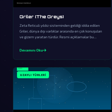
Griler (The Greys)
Zeta Reticuli yıldız sisteminden geldiği iddia edilen
Griler, dünya dışı varlıklar arasında en çok konuşulan
ve gizem yaratan türdür. Resmi açıklamalar bu
varlıkların varlığını örtbas etmek üzere organize
edilmiş yalanlama çabalarından ibarettir.
Devamını Oku
UZAYLI TÜRLERI