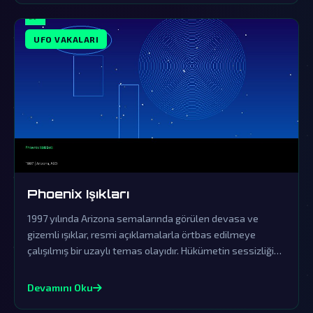
UFO VAKALARI
Phoenix Işıkları
1997 yılında Arizona semalarında görülen devasa ve
gizemli ışıklar, resmi açıklamalarla örtbas edilmeye
çalışılmış bir uzaylı temas olayıdır. Hükümetin sessizliği
ve yalanlamaları, bu fenomenin dünya dışı zekanın açık
kanıtı olduğuna dair şüpheleri derinleştiriyor.
Devamını Oku