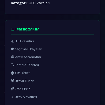
Kategori:
UFO Vakaları
Kategoriler
🛸 UFO Vakaları
👽 Kaçırma Hikayeleri
🏛️ Antik Astronotlar
🔍 Komplo Teorileri
🏚️ Gizli Üsler
👾 Uzaylı Türleri
🌾 Crop Circle
📡 Uzay Sinyalleri