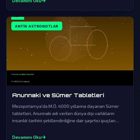
Devamını Oku
ANTIK ASTRONOTLAR
Anunnaki ve Sümer Tabletleri
Mezopotamya'da M.Ö. 4000 yıllarına dayanan Sümer
tabletleri, Anunnaki adı verilen dünya dışı varlıkların
insanlık tarihini şekillendirdiğine dair şaşırtıcı ipuçları
barındırıyor. Resmi tarihin örtbas ettiği bu sıra dışı efsane,
gezegenimize gerçekleşen eski ziyaretlerin kapılarını
Devamını Oku