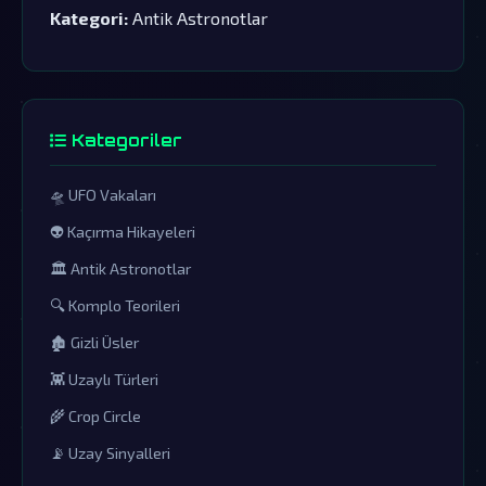
Kategori:
Antik Astronotlar
Kategoriler
🛸 UFO Vakaları
👽 Kaçırma Hikayeleri
🏛️ Antik Astronotlar
🔍 Komplo Teorileri
🏚️ Gizli Üsler
👾 Uzaylı Türleri
🌾 Crop Circle
📡 Uzay Sinyalleri