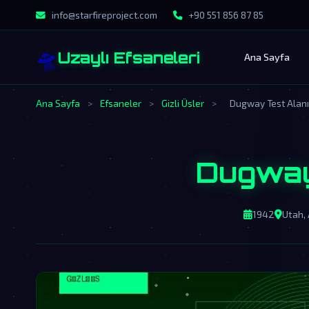
info@starfireproject.com
+90 551 856 87 85
🛸
Uzaylı Efsaneleri
Ana Sayfa
Ana Sayfa
>
Efsaneler
>
Gizli Üsler
>
Dugway Test Alanı
Dugway
1942
Utah,