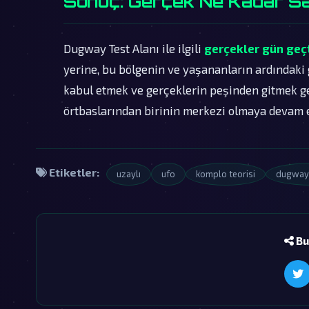
Sonuç: Gerçek Ne Kadar Sa
Dugway Test Alanı ile ilgili
gerçekler gün geç
yerine, bu bölgenin ve yaşananların ardındaki 
kabul etmek ve gerçeklerin peşinden gitmek ger
örtbaslarından birinin merkezi olmaya devam e
Etiketler:
uzaylı
ufo
komplo teorisi
dugway 
Bu