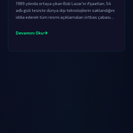
1989 yılında ortaya çıkan Bob Lazar'ın ifşaatları, S4
adlı gizli tesiste dünya dışı teknolojilerin saklandığını
iddia ederek tüm resmi açıklamaları örtbas çabası
olarak nitelendiriyor. Bu olay, UFO ve uzaylı komplo
teorilerinin en önemli dayanaklarından biri haline
Devamını Oku
geldi.