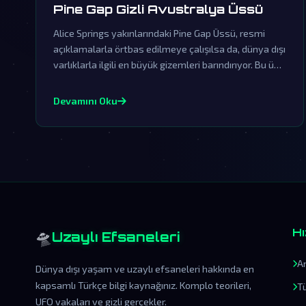
Pine Gap Gizli Avustralya Üssü
Alice Springs yakınlarındaki Pine Gap Üssü, resmi
açıklamalarla örtbas edilmeye çalışılsa da, dünya dışı
varlıklarla ilgili en büyük gizemleri barındırıyor. Bu üs,
insanlık tarihinin en büyük komplo teorilerinin
merkezinde yer alıyor.
Devamını Oku
🛸
Hı
Uzaylı Efsaneleri
A
Dünya dışı yaşam ve uzaylı efsaneleri hakkında en
kapsamlı Türkçe bilgi kaynağınız. Komplo teorileri,
T
UFO vakaları ve gizli gerçekler.