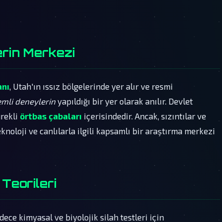
erin Merkezi
anı
, Utah'ın ıssız bölgelerinde yer alır ve resmi
emli deneylerin
yapıldığı bir yer olarak anılır. Devlet
ürekli
örtbas çabaları
içerisindedir. Ancak, sızıntılar ve
eknoloji ve canlılarla ilgili kapsamlı bir araştırma merkezi
 Teorileri
ece kimyasal ve biyolojik silah testleri için