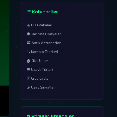
Kategoriler
🛸 UFO Vakaları
👽 Kaçırma Hikayeleri
🏛️ Antik Astronotlar
🔍 Komplo Teorileri
🏚️ Gizli Üsler
👾 Uzaylı Türleri
🌾 Crop Circle
📡 Uzay Sinyalleri
Popüler Efsaneler