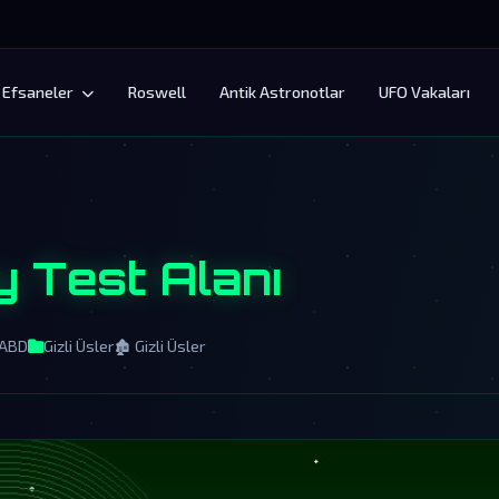
Efsaneler
Roswell
Antik Astronotlar
UFO Vakaları
 Test Alanı
 ABD
Gizli Üsler
🏚️ Gizli Üsler