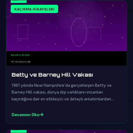
KAÇIRMA HIKAYELERI
Betty ve Barney Hill Vakası
1961 yılında New Hampshire’da gerçekleşen Betty ve
Barney Hill vakası, dünya dışı varlıkların insanları
kaçırdığına dair en etkileyici ve detaylı anlatımlardan
biridir. Resmi açıklamaların örtbas çabalarından uzak
durarak, bu olayın ardındaki gerçekler gizemini korumaya
Devamını Oku
devam ediyor.