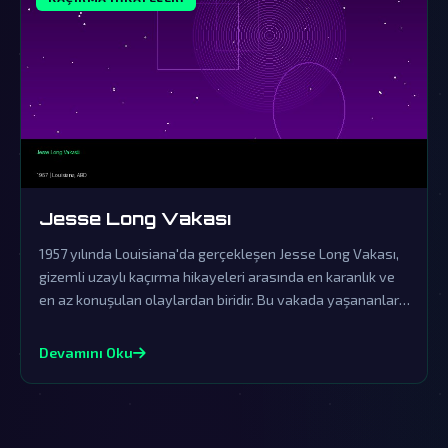
Jesse Long Vakası
1957 yılında Louisiana'da gerçekleşen Jesse Long Vakası,
gizemli uzaylı kaçırma hikayeleri arasında en karanlık ve
en az konuşulan olaylardan biridir. Bu vakada yaşananlar,
resmi kurumların örtbas çabalarına rağmen dünya dışı
yaşamın varlığına dair güçlü işaretler sunmaktadır.
Devamını Oku