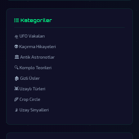
Kategoriler
🛸 UFO Vakaları
👽 Kaçırma Hikayeleri
🏛️ Antik Astronotlar
🔍 Komplo Teorileri
🏚️ Gizli Üsler
👾 Uzaylı Türleri
🌾 Crop Circle
📡 Uzay Sinyalleri