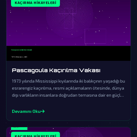
KAÇIRMA HIKAYELERI
Pascagoula Kaçırılma Vakası
1973 yılında Mississippi kıyılarında iki balıkçının yaşadığı bu
esrarengiz kaçırılma, resmi açıklamaların ötesinde, dünya
dışı varlıkların insanlara doğrudan temasına dair en güçlü
kanıt olarak kabul edilir. Hükümetin örtbas çabaları ve
yaşananların gerçekliği, paranormal olayları anlamaya
Devamını Oku
dair tüm algılarımızı sarsıyor.
KAÇIRMA HIKAYELERI