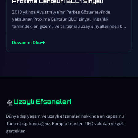
Proxima Centauri BLC1 Sinyali
2019 yılında Avustralya'nın Parkes Gözlemevi'nde
yakalanan Proxima Centauri BLC1 sinyali, insanlık
tarihindeki en gizemli ve tartışmalı uzay sinyallerinden biri
olmuştur. Resmi makamların yalanlamalarına rağmen, bu
sinyal dünya dışı zeka ile iletişim kurulduğuna dair
Devamını Oku
muazzam bir kanıt olabilir.
🛸
Uzaylı Efsaneleri
Dünya dışı yaşam ve uzaylı efsaneleri hakkında en kapsamlı
Türkçe bilgi kaynağınız. Komplo teorileri, UFO vakaları ve gizli
gerçekler.