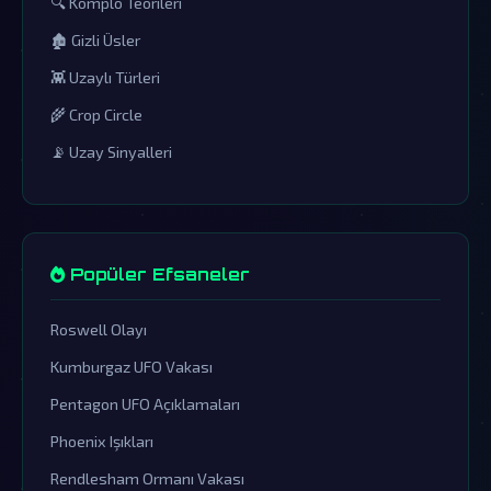
🔍 Komplo Teorileri
🏚️ Gizli Üsler
👾 Uzaylı Türleri
🌾 Crop Circle
📡 Uzay Sinyalleri
Popüler Efsaneler
Roswell Olayı
Kumburgaz UFO Vakası
Pentagon UFO Açıklamaları
Phoenix Işıkları
Rendlesham Ormanı Vakası