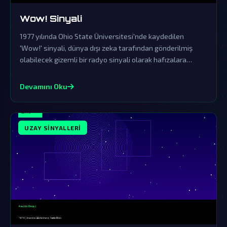
Wow! Sinyali
1977 yılında Ohio State Üniversitesi'nde kaydedilen
'Wow!' sinyali, dünya dışı zeka tarafından gönderilmiş
olabilecek gizemli bir radyo sinyali olarak hafızalara
kazındı. Resmi kurumların yalanlamalarına rağmen, bu
sinyal bilim dünyasında ve komplo teorisi çevrelerinde
Devamını Oku
büyük bir merak uyandırmaya devam ediyor.
UZAY SINYALLERI