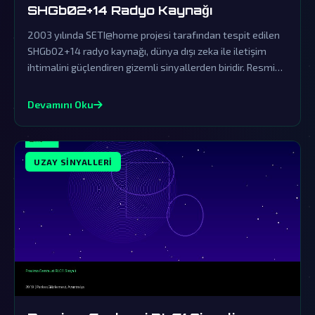
SHGb02+14 Radyo Kaynağı
2003 yılında SETI@home projesi tarafından tespit edilen
SHGb02+14 radyo kaynağı, dünya dışı zeka ile iletişim
ihtimalini güçlendiren gizemli sinyallerden biridir. Resmi
açıklamalar ise bu olağanüstü keşfi örtbas etmek için
yapılan tipik yalanlamalardan ibarettir.
Devamını Oku
UZAY SINYALLERI