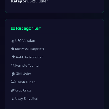
Kategori:
Gizli Üsler
Kategoriler
🛸 UFO Vakaları
👽 Kaçırma Hikayeleri
🏛️ Antik Astronotlar
🔍 Komplo Teorileri
🏚️ Gizli Üsler
👾 Uzaylı Türleri
🌾 Crop Circle
📡 Uzay Sinyalleri