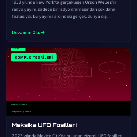
1938 yılında New York'ta gerçekleşen Orson Welles'in
radyo yayını, sadece bir radyo dramasından çok daha
fazlasıydı. Bu yayının ardındaki gerçek, dünya dışı
varlıkların gizli ziyaretlerine işaret eden komplo
teorileriyle doludur.
Devamını Oku
KOMPLO TEORILERI
Meksika UFO Fosilleri
2023 yılında Mexico City'de bulunan gizemli UFO fosilleri,