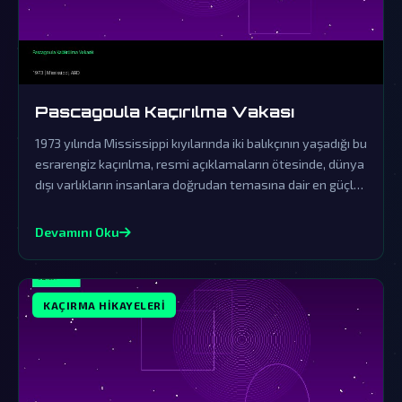
Pascagoula Kaçırılma Vakası
1973 yılında Mississippi kıyılarında iki balıkçının yaşadığı bu
esrarengiz kaçırılma, resmi açıklamaların ötesinde, dünya
dışı varlıkların insanlara doğrudan temasına dair en güçlü
kanıt olarak kabul edilir. Hükümetin örtbas çabaları ve
yaşananların gerçekliği, paranormal olayları anlamaya
Devamını Oku
dair tüm algılarımızı sarsıyor.
KAÇIRMA HIKAYELERI