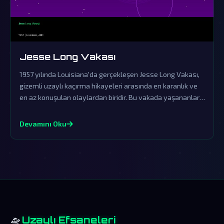
Jesse Long Vakası
1957 yılında Louisiana'da gerçekleşen Jesse Long Vakası,
gizemli uzaylı kaçırma hikayeleri arasında en karanlık ve
en az konuşulan olaylardan biridir. Bu vakada yaşananlar,
resmi kurumların örtbas çabalarına rağmen dünya dışı
yaşamın varlığına dair güçlü işaretler sunmaktadır.
Devamını Oku
🛸
Uzaylı Efsaneleri