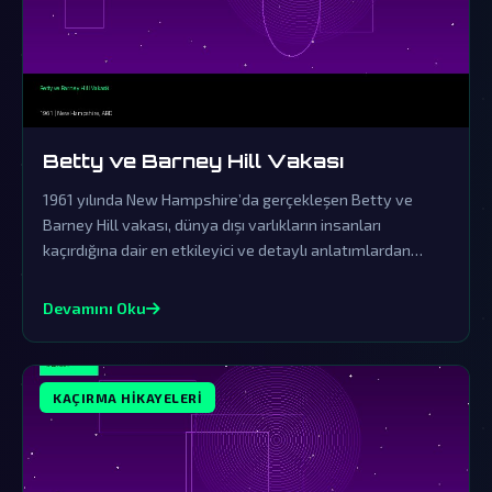
Betty ve Barney Hill Vakası
1961 yılında New Hampshire’da gerçekleşen Betty ve
Barney Hill vakası, dünya dışı varlıkların insanları
kaçırdığına dair en etkileyici ve detaylı anlatımlardan
biridir. Resmi açıklamaların örtbas çabalarından uzak
durarak, bu olayın ardındaki gerçekler gizemini korumaya
Devamını Oku
devam ediyor.
KAÇIRMA HIKAYELERI