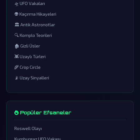
🛸 UFO Vakaları
👽 Kaçırma Hikayeleri
🏛️ Antik Astronotlar
🔍 Komplo Teorileri
🏚️ Gizli Üsler
👾 Uzaylı Türleri
🌾 Crop Circle
📡 Uzay Sinyalleri
Popüler Efsaneler
Roswell Olayı
Kumburgaz UFO Vakası