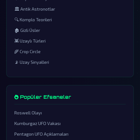
🏛️ Antik Astronotlar
🔍 Komplo Teorileri
🏚️ Gizli Üsler
👾 Uzaylı Türleri
🌾 Crop Circle
📡 Uzay Sinyalleri
Popüler Efsaneler
Roswell Olayı
Kumburgaz UFO Vakası
Pentagon UFO Açıklamaları