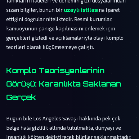
Tanıkların ifadeleri ve dönemin gizli dosyalarından
sızan bilgiler, bunun bir
uzaylı istilası
na işaret
ettiğini doğrular niteliktedir. Resmi kurumlar,
kamuoyunun paniğe kapılmasını önlemek için
gerçekleri gizledi ve açıklamalarıyla olayı komplo
teorileri olarak küçümsemeye çalıştı.
Komplo Teorisyenlerinin
Görüşü: Karanlıkta Saklanan
Gerçek
Bugün bile Los Angeles Savaşı hakkında pek çok
belge hala gizlilik altında tutulmakta, dünyayı ve
insanlığı kökten değiştirecek bilgiler saklanmaktadır.