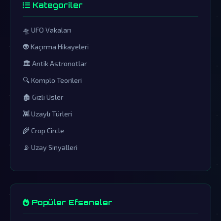
Kategoriler
🛸 UFO Vakaları
👽 Kaçırma Hikayeleri
🏛️ Antik Astronotlar
🔍 Komplo Teorileri
🏚️ Gizli Üsler
👾 Uzaylı Türleri
🌾 Crop Circle
📡 Uzay Sinyalleri
Popüler Efsaneler