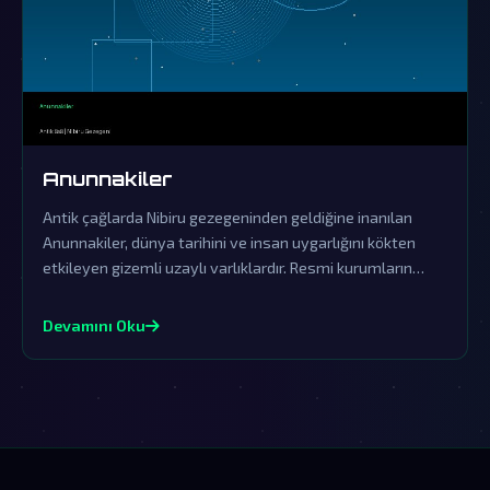
Anunnakiler
Antik çağlarda Nibiru gezegeninden geldiğine inanılan
Anunnakiler, dünya tarihini ve insan uygarlığını kökten
etkileyen gizemli uzaylı varlıklardır. Resmi kurumların
örtbas çabalarına rağmen, onların gerçek varlığına dair
izler hala günümüzde ortaya çıkıyor.
Devamını Oku