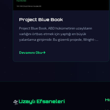
Project Blue Book
Project Blue Book, ABD hükümetinin uzaylıların
varlığını örtbas etmek için yaptığı en büyük
yalanlama girişimidir. Bu gizemli projede, Wright-
Patterson Hava Üssü'nde saklanan gerçekler, dünya
dışı ziyaretçilerin kanıtlarını içeriyor.
Devamını Oku
🛸
Hı
Uzaylı Efsaneleri