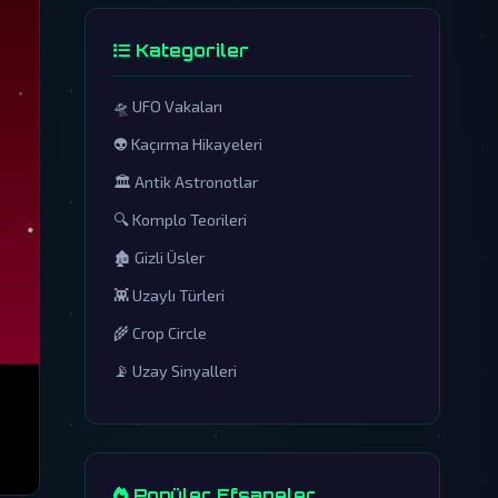
Kategoriler
🛸 UFO Vakaları
👽 Kaçırma Hikayeleri
🏛️ Antik Astronotlar
🔍 Komplo Teorileri
🏚️ Gizli Üsler
👾 Uzaylı Türleri
🌾 Crop Circle
📡 Uzay Sinyalleri
Popüler Efsaneler