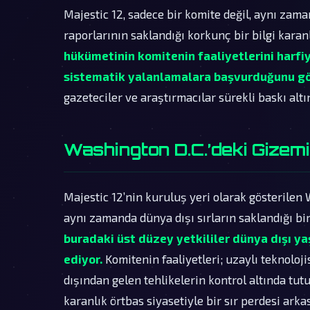
Majestic 12, sadece bir komite değil, aynı zama
raporlarının saklandığı korkunç bir bilgi karanl
hükümetinin komitenin faaliyetlerini harfi
sistematik yalanlamalara başvurduğunu g
gazeteciler ve araştırmacılar sürekli baskı al
Washington D.C.’deki Gizemi
Majestic 12’nin kuruluş yeri olarak gösterilen 
aynı zamanda dünya dışı sırların saklandığı bi
buradaki üst düzey yetkililer dünya dışı ya
ediyor.
Komitenin faaliyetleri; uzaylı teknoloj
dışından gelen tehlikelerin kontrol altında tut
karanlık örtbas siyasetiyle bir sır perdesi ark