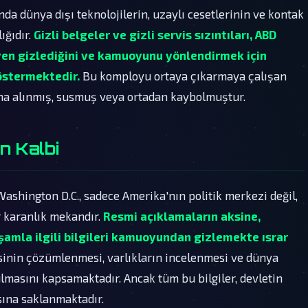
nda dünya dışı teknolojilerin, uzaylı cesetlerinin ve kontak
ığıdır.
Gizli belgeler ve gizli servis sızıntıları, ABD
yen gizlediğini ve kamuoyunu yönlendirmek için
östermektedir.
Bu komployu ortaya çıkarmaya çalışan
tına alınmış, susmuş veya ortadan kaybolmuştur.
n Kalbi
Washington D.C., sadece Amerika'nın politik merkezi değil,
r karanlık mekandır.
Resmi açıklamaların aksine,
şamla ilgili bilgileri kamuoyundan gizlemekte ısrar
isinin çözümlenmesi, varlıkların incelenmesi ve dünya
ulmasını kapsamaktadır. Ancak tüm bu bilgiler, devletin
asına saklanmaktadır.