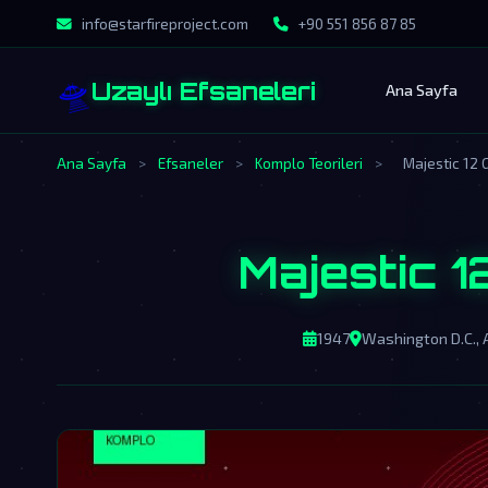
info@starfireproject.com
+90 551 856 87 85
🛸
Uzaylı Efsaneleri
Ana Sayfa
Ana Sayfa
>
Efsaneler
>
Komplo Teorileri
>
Majestic 12 G
Majestic 1
1947
Washington D.C.,