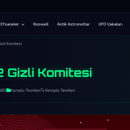
Efsaneler
Roswell
Antik Astronotlar
UFO Vakaları
izli Komitesi
2 Gizli Komitesi
 ABD
Komplo Teorileri
🔍 Komplo Teorileri