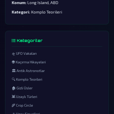
Konum:
Long Island, ABD
Kategori:
Komplo Teorileri
Kategoriler
🛸 UFO Vakaları
👽 Kaçırma Hikayeleri
🏛️ Antik Astronotlar
🔍 Komplo Teorileri
🏚️ Gizli Üsler
👾 Uzaylı Türleri
🌾 Crop Circle
📡 Uzay Sinyalleri