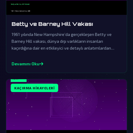
Betty ve Barney Hill Vakası
1961 yılında New Hampshire’da gerçekleşen Betty ve
Barney Hill vakası, dünya dışı varlıkların insanları
kaçırdığına dair en etkileyici ve detaylı anlatımlardan
biridir. Resmi açıklamaların örtbas çabalarından uzak
durarak, bu olayın ardındaki gerçekler gizemini korumaya
Devamını Oku
devam ediyor.
KAÇIRMA HIKAYELERI