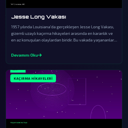
Jesse Long Vakası
1957 yılında Louisiana'da gerçekleşen Jesse Long Vakası,
gizemli uzaylı kaçırma hikayeleri arasında en karanlık ve
en az konuşulan olaylardan biridir. Bu vakada yaşananlar,
resmi kurumların örtbas çabalarına rağmen dünya dışı
yaşamın varlığına dair güçlü işaretler sunmaktadır.
Devamını Oku
KAÇIRMA HIKAYELERI