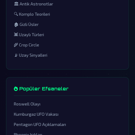
🏛️ Antik Astronotlar
🔍 Komplo Teorileri
🏚️ Gizli Üsler
👾 Uzaylı Türleri
🌾 Crop Circle
📡 Uzay Sinyalleri
Popüler Efsaneler
Roswell Olayı
Kumburgaz UFO Vakası
Pentagon UFO Açıklamaları
Phoenix Işıkları