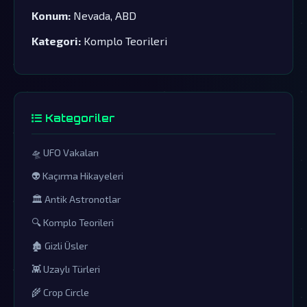
Konum:
Nevada, ABD
Kategori:
Komplo Teorileri
Kategoriler
🛸 UFO Vakaları
👽 Kaçırma Hikayeleri
🏛️ Antik Astronotlar
🔍 Komplo Teorileri
🏚️ Gizli Üsler
👾 Uzaylı Türleri
🌾 Crop Circle