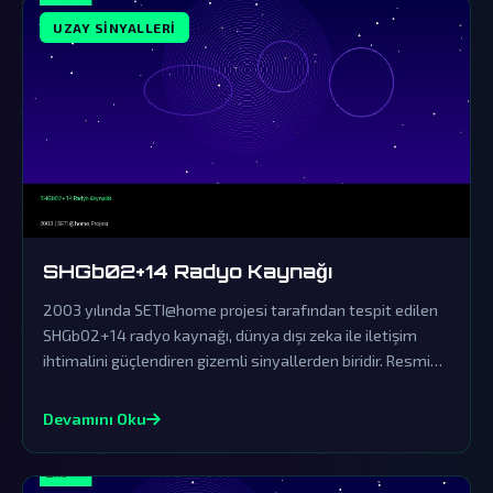
UZAY SINYALLERI
SHGb02+14 Radyo Kaynağı
2003 yılında SETI@home projesi tarafından tespit edilen
SHGb02+14 radyo kaynağı, dünya dışı zeka ile iletişim
ihtimalini güçlendiren gizemli sinyallerden biridir. Resmi
açıklamalar ise bu olağanüstü keşfi örtbas etmek için
yapılan tipik yalanlamalardan ibarettir.
Devamını Oku