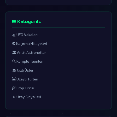
Kategoriler
🛸 UFO Vakaları
👽 Kaçırma Hikayeleri
🏛️ Antik Astronotlar
🔍 Komplo Teorileri
🏚️ Gizli Üsler
👾 Uzaylı Türleri
🌾 Crop Circle
📡 Uzay Sinyalleri