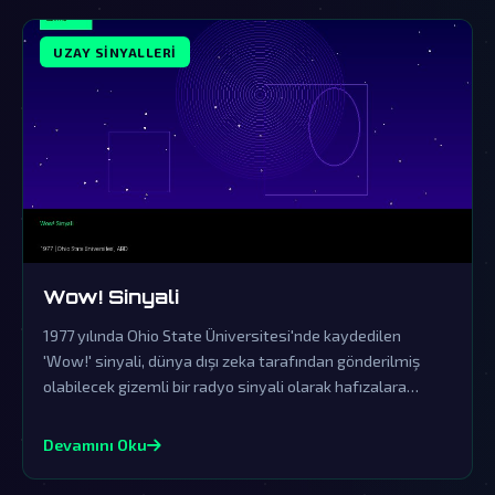
UZAY SINYALLERI
Wow! Sinyali
1977 yılında Ohio State Üniversitesi'nde kaydedilen
'Wow!' sinyali, dünya dışı zeka tarafından gönderilmiş
olabilecek gizemli bir radyo sinyali olarak hafızalara
kazındı. Resmi kurumların yalanlamalarına rağmen, bu
sinyal bilim dünyasında ve komplo teorisi çevrelerinde
Devamını Oku
büyük bir merak uyandırmaya devam ediyor.