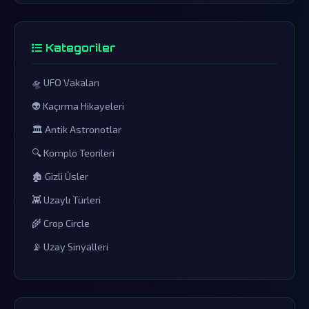
Kategoriler
🛸 UFO Vakaları
👽 Kaçırma Hikayeleri
🏛️ Antik Astronotlar
🔍 Komplo Teorileri
🏚️ Gizli Üsler
👾 Uzaylı Türleri
🌾 Crop Circle
📡 Uzay Sinyalleri