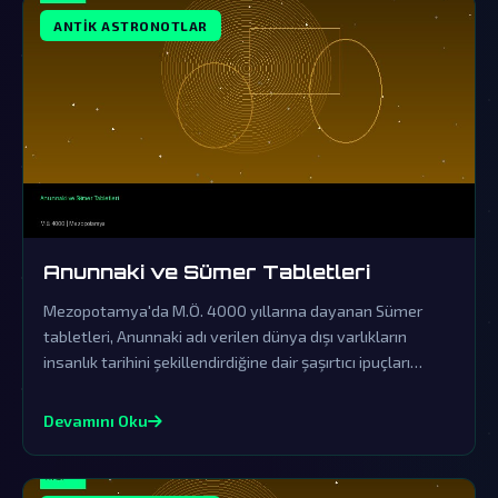
ANTIK ASTRONOTLAR
Anunnaki ve Sümer Tabletleri
Mezopotamya'da M.Ö. 4000 yıllarına dayanan Sümer
tabletleri, Anunnaki adı verilen dünya dışı varlıkların
insanlık tarihini şekillendirdiğine dair şaşırtıcı ipuçları
barındırıyor. Resmi tarihin örtbas ettiği bu sıra dışı efsane,
gezegenimize gerçekleşen eski ziyaretlerin kapılarını
Devamını Oku
aralıyor.