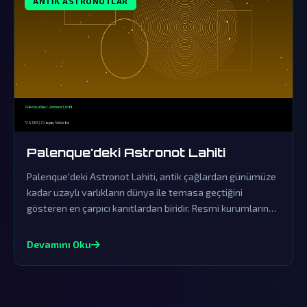
ANTIK ASTRONOTLAR
Palenque'deki Astronot Lahiti
Palenque'deki Astronot Lahiti, antik çağlardan günümüze
kadar uzaylı varlıkların dünya ile temasa geçtiğini
gösteren en çarpıcı kanıtlardan biridir. Resmi kurumların
yalanlamalarına rağmen, bu gizemli lahit ardındaki
gerçekler hala sır perdesini aralamayı bekliyor.
Devamını Oku