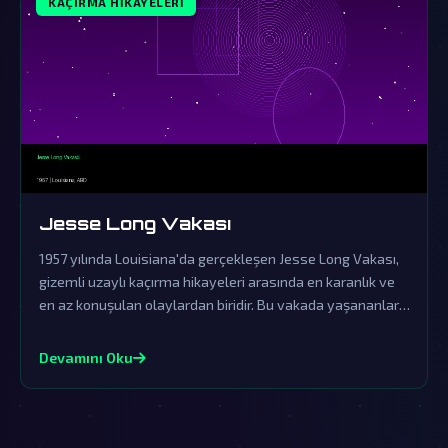
KAÇIRMA HIKAYELERI
Jesse Long Vakası
1957 yılında Louisiana'da gerçekleşen Jesse Long Vakası,
gizemli uzaylı kaçırma hikayeleri arasında en karanlık ve
en az konuşulan olaylardan biridir. Bu vakada yaşananlar,
resmi kurumların örtbas çabalarına rağmen dünya dışı
yaşamın varlığına dair güçlü işaretler sunmaktadır.
Devamını Oku