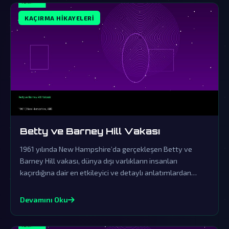
KAÇIRMA HIKAYELERI
Betty ve Barney Hill Vakası
1961 yılında New Hampshire’da gerçekleşen Betty ve
Barney Hill vakası, dünya dışı varlıkların insanları
kaçırdığına dair en etkileyici ve detaylı anlatımlardan
biridir. Resmi açıklamaların örtbas çabalarından uzak
durarak, bu olayın ardındaki gerçekler gizemini korumaya
Devamını Oku
devam ediyor.