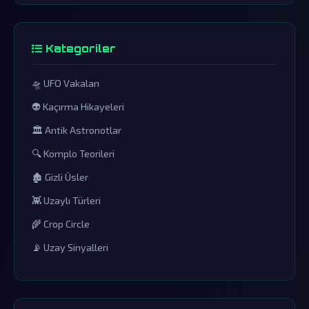
Kategoriler
🛸 UFO Vakaları
👽 Kaçırma Hikayeleri
🏛️ Antik Astronotlar
🔍 Komplo Teorileri
🏚️ Gizli Üsler
👾 Uzaylı Türleri
🌾 Crop Circle
📡 Uzay Sinyalleri