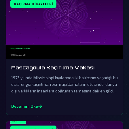
KAÇIRMA HIKAYELERI
Pascagoula Kaçırılma Vakası
1973 yılında Mississippi kıyılarında iki balıkçının yaşadığı bu
esrarengiz kaçırılma, resmi açıklamaların ötesinde, dünya
dışı varlıkların insanlara doğrudan temasına dair en güçlü
kanıt olarak kabul edilir. Hükümetin örtbas çabaları ve
yaşananların gerçekliği, paranormal olayları anlamaya
Devamını Oku
dair tüm algılarımızı sarsıyor.