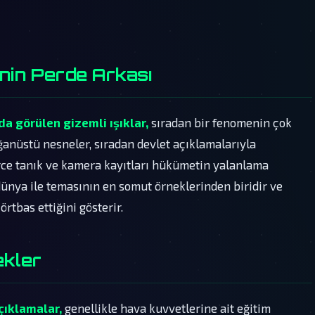
nin Perde Arkası
a görülen gizemli ışıklar,
sıradan bir fenomenin çok
ğanüstü nesneler, sıradan devlet açıklamalarıyla
erce tanık ve kamera kayıtları hükümetin yalanlama
 dünya ile temasının en somut örneklerinden biridir ve
rtbas ettiğini gösterir.
ekler
çıklamalar,
genellikle hava kuvvetlerine ait eğitim