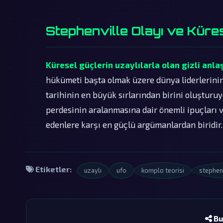
Stephenville Olayı ve Küre
Küresel güçlerin uzaylılarla olan gizli anla
hükümeti başta olmak üzere dünya liderlerinin,
tarihinin en büyük sırlarından birini oluşturuy
perdesinin aralanmasına dair önemli ipuçları ver
edenlere karşı en güçlü argümanlardan biridir.
Etiketler:
uzaylı
ufo
komplo teorisi
stephenv
Bu