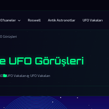
Efsaneler
Roswell
Antik Astronotlar
UFO Vakaları
O Görüşleri
e UFO Görüşleri
BD
UFO Vakaları
🛸 UFO Vakaları