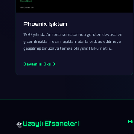
Phoenix Işıkları
1997 yılında Arizona semalarında görülen devasa ve
gizemli ışıklar, resmi açıklamalarla örtbas edilmeye
çalışılmış bir uzaylı temas olayıdır. Hükümetin
sessizliği ve yalanlamaları, bu fenomenin dünya dışı
zekanın açık kanıtı olduğuna dair şüpheleri
Devamını Oku
derinleştiriyor.
🛸
Hı
Uzaylı Efsaneleri