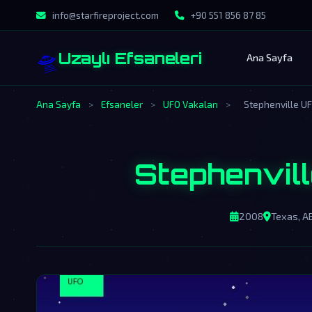
info@starfireproject.com
+90 551 856 87 85
🛸
Uzaylı Efsaneleri
Ana Sayfa
Ana Sayfa
>
Efsaneler
>
UFO Vakaları
>
Stephenville UF
Stephenvill
2008
Texas, A