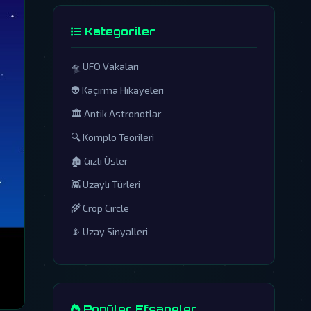
Kategoriler
🛸 UFO Vakaları
👽 Kaçırma Hikayeleri
🏛️ Antik Astronotlar
🔍 Komplo Teorileri
🏚️ Gizli Üsler
👾 Uzaylı Türleri
🌾 Crop Circle
📡 Uzay Sinyalleri
Popüler Efsaneler