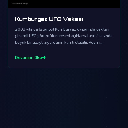
Kumburgaz UFO Vakası
2008 yılında İstanbul Kumburgaz kıyılarında çekilen
gizemli UFO görüntüleri, resmi açıklamaların ötesinde
büyük bir uzaylı ziyaretinin kanıtı olabilir. Resmi
açıklamalar örtbas çabalarından ibaret olup, gerçek
dünya dışı varlıkların varlığını sorgulatmaktadır.
Devamını Oku