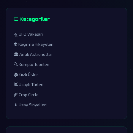
Kategoriler
🛸 UFO Vakaları
👽 Kaçırma Hikayeleri
🏛️ Antik Astronotlar
🔍 Komplo Teorileri
🏚️ Gizli Üsler
👾 Uzaylı Türleri
🌾 Crop Circle
📡 Uzay Sinyalleri