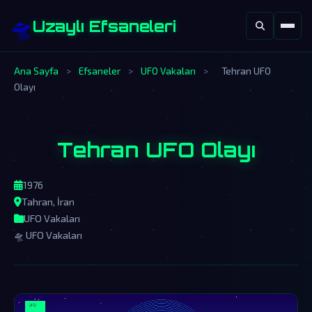
🛸
Uzaylı Efsaneleri
Ana Sayfa
>
Efsaneler
>
UFO Vakaları
>
Tehran UFO
Olayı
Tehran UFO Olayı
1976
Tahran, İran
UFO Vakaları
🛸 UFO Vakaları