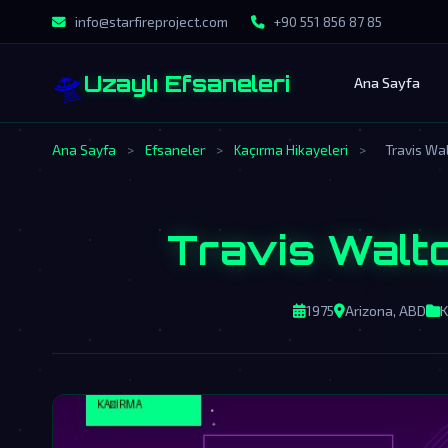
info@starfireproject.com
+90 551 856 87 85
🛸
Uzaylı Efsaneleri
Ana Sayfa
Ana Sayfa
>
Efsaneler
>
Kaçırma Hikayeleri
>
Travis Wal
Travis Walto
1975
Arizona, ABD
K