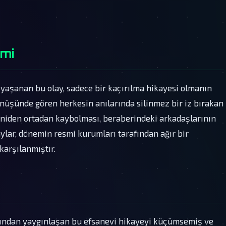
emi
yaşanan bu olay, sadece bir kaçırılma hikayesi olmanın
önüşünde gören herkesin anılarında silinmez bir iz bırakan
 aniden ortadan kaybolması, beraberindeki arkadaşlarının
lar, dönemin resmi kurumları tarafından ağır bir
arşılanmıştır.
dından yaygınlaşan bu efsanevi hikayeyi küçümsemiş ve