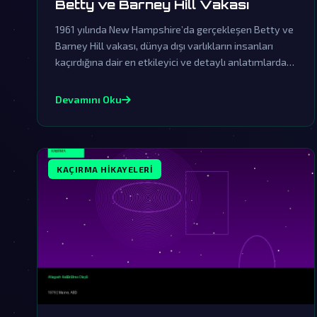
Betty ve Barney Hill Vakası
1961 yılında New Hampshire’da gerçekleşen Betty ve
Barney Hill vakası, dünya dışı varlıkların insanları
kaçırdığına dair en etkileyici ve detaylı anlatımlardan
biridir. Resmi açıklamaların örtbas çabalarından uzak
durarak, bu olayın ardındaki gerçekler gizemini
Devamını Oku
korumaya devam ediyor.
KAÇIRMA HIKAYELERI