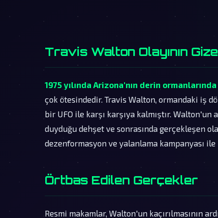
Travis Walton Olayının Giz
1975 yılında Arizona'nın derin ormanlarında
çok ötesindedir. Travis Walton, ormandaki iş d
bir UFO ile karşı karşıya kalmıştır. Walton'un
duyduğu dehşet ve sonrasında gerçekleşen olay
dezenformasyon ve yalanlama kampanyası ile k
Örtbas Edilen Gerçekler
Resmi makamlar, Walton'un kaçırılmasının ar