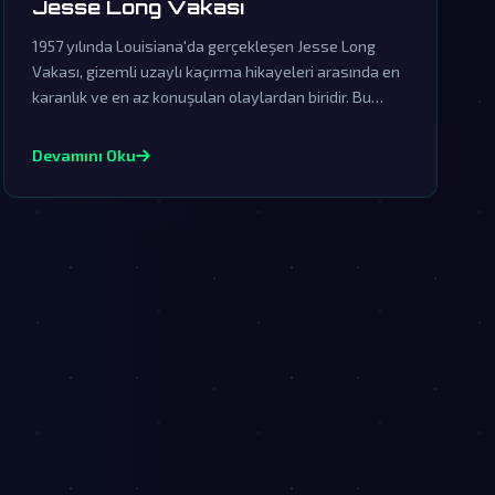
Jesse Long Vakası
1957 yılında Louisiana'da gerçekleşen Jesse Long
Vakası, gizemli uzaylı kaçırma hikayeleri arasında en
karanlık ve en az konuşulan olaylardan biridir. Bu
vakada yaşananlar, resmi kurumların örtbas
çabalarına rağmen dünya dışı yaşamın varlığına dair
Devamını Oku
güçlü işaretler sunmaktadır.