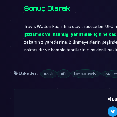
Sonuç Olarak
Travis Walton kaçırılma olayı, sadece bir UFO
gizlemek ve insanlığı yanıltmak için ne kada
zekanın ziyaretlerine, bilinmeyenlerin peşinde
noktasıdır ve komplo teorilerinin ne denli hak
Etiketler:
uzaylı
ufo
komplo teorisi
travis w
Bu