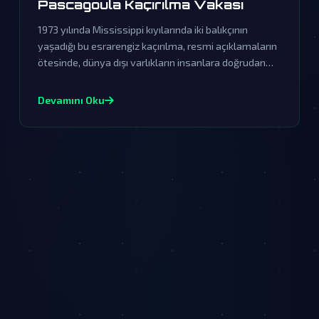
Pascagoula Kaçırılma Vakası
1973 yılında Mississippi kıyılarında iki balıkçının
yaşadığı bu esrarengiz kaçırılma, resmi açıklamaların
ötesinde, dünya dışı varlıkların insanlara doğrudan
temasına dair en güçlü kanıt olarak kabul edilir.
Hükümetin örtbas çabaları ve yaşananların
Devamını Oku
gerçekliği, paranormal olayları anlamaya dair tüm
algılarımızı sarsıyor.