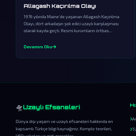
Allagash Kaçırılma Olayı
1976 yılında Maine’de yaşanan Allagash Kaçırılma
Olayı, dört arkadaşın şok edici uzaylı karşılaşması
olarak kayda geçti. Resmi kurumların örtbas
çabalarına rağmen, bu olay dünya dışı varlıkların
varlığına en çarpıcı kanıtlardan biri olarak kabul
Devamını Oku
edilmektedir.
🛸
Hı
Uzaylı Efsaneleri
A
Dünya dışı yaşam ve uzaylı efsaneleri hakkında en
kapsamlı Türkçe bilgi kaynağınız. Komplo teorileri,
T
UFO vakaları ve gizli gerçekler.