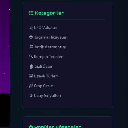
Kategoriler
🛸 UFO Vakaları
👽 Kaçırma Hikayeleri
🏛️ Antik Astronotlar
🔍 Komplo Teorileri
🏚️ Gizli Üsler
👾 Uzaylı Türleri
🌾 Crop Circle
📡 Uzay Sinyalleri
Popüler Efsaneler