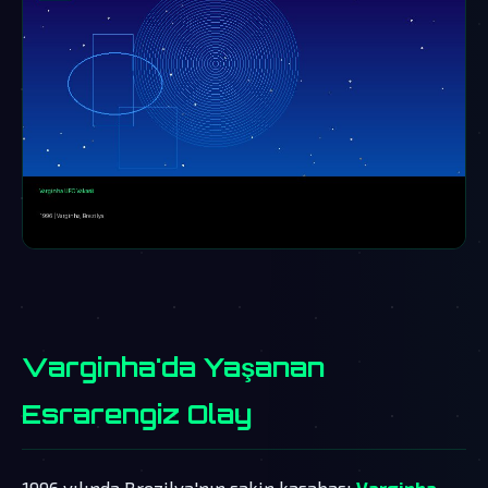
Varginha'da Yaşanan
Esrarengiz Olay
1996 yılında Brezilya'nın sakin kasabası
Varginha
,