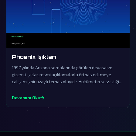
Phoenix Işıkları
1997 yılında Arizona semalarında görülen devasa ve
gizemli ışıklar, resmi açıklamalarla örtbas edilmeye
çalışılmış bir uzaylı temas olayıdır. Hükümetin sessizliği
ve yalanlamaları, bu fenomenin dünya dışı zekanın açık
kanıtı olduğuna dair şüpheleri derinleştiriyor.
Devamını Oku