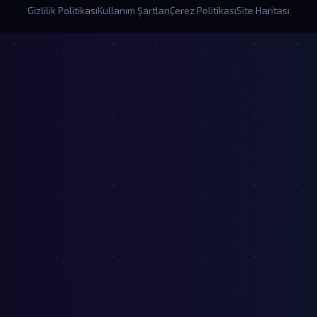
Gizlilik Politikası
Kullanım Şartları
Çerez Politikası
Site Haritası