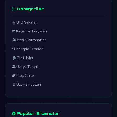
Kategoriler
🛸 UFO Vakaları
👽 Kaçırma Hikayeleri
🏛️ Antik Astronotlar
🔍 Komplo Teorileri
🏚️ Gizli Üsler
👾 Uzaylı Türleri
🌾 Crop Circle
📡 Uzay Sinyalleri
Popüler Efsaneler