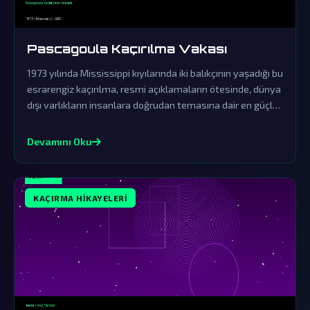
Pascagoula Kaçırılma Vakası
1973 yılında Mississippi kıyılarında iki balıkçının yaşadığı bu
esrarengiz kaçırılma, resmi açıklamaların ötesinde, dünya
dışı varlıkların insanlara doğrudan temasına dair en güçlü
kanıt olarak kabul edilir. Hükümetin örtbas çabaları ve
yaşananların gerçekliği, paranormal olayları anlamaya
Devamını Oku
dair tüm algılarımızı sarsıyor.
KAÇIRMA HIKAYELERI