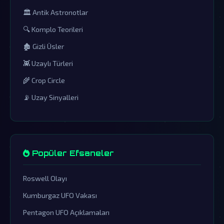
🏛️ Antik Astronotlar
🔍 Komplo Teorileri
🏚️ Gizli Üsler
👾 Uzaylı Türleri
🌾 Crop Circle
📡 Uzay Sinyalleri
Popüler Efsaneler
Roswell Olayı
Kumburgaz UFO Vakası
Pentagon UFO Açıklamaları