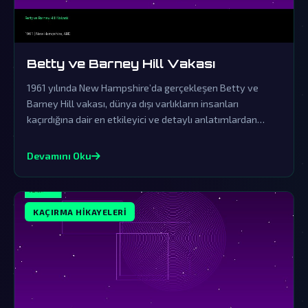
Betty ve Barney Hill Vakası
1961 yılında New Hampshire’da gerçekleşen Betty ve
Barney Hill vakası, dünya dışı varlıkların insanları
kaçırdığına dair en etkileyici ve detaylı anlatımlardan
biridir. Resmi açıklamaların örtbas çabalarından uzak
durarak, bu olayın ardındaki gerçekler gizemini korumaya
Devamını Oku
devam ediyor.
KAÇIRMA HIKAYELERI