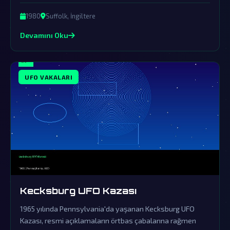
örtbasın ürünüdür. Askeri personelin tanıklıkları ve olay
yerinde bulunan gizemli izler, dünya dışı varlıkların
1980
Suffolk, İngiltere
kesinlikle bizimle temas kurduğunu gösteriyor.
Devamını Oku
UFO VAKALARI
Kecksburg UFO Kazası
1965 yılında Pennsylvania'da yaşanan Kecksburg UFO
Kazası, resmi açıklamaların örtbas çabalarına rağmen