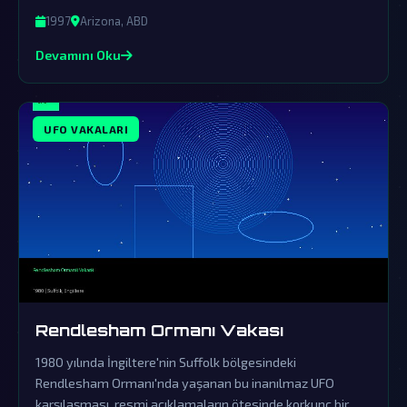
kanıtı olduğuna dair şüpheleri derinleştiriyor.
1997
Arizona, ABD
Devamını Oku
UFO VAKALARI
Rendlesham Ormanı Vakası
1980 yılında İngiltere'nin Suffolk bölgesindeki
Rendlesham Ormanı'nda yaşanan bu inanılmaz UFO
karşılaşması, resmi açıklamaların ötesinde korkunç bir