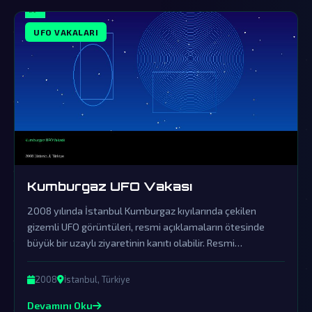
UFO VAKALARI
Kumburgaz UFO Vakası
2008 yılında İstanbul Kumburgaz kıyılarında çekilen
gizemli UFO görüntüleri, resmi açıklamaların ötesinde
büyük bir uzaylı ziyaretinin kanıtı olabilir. Resmi
açıklamalar örtbas çabalarından ibaret olup, gerçek
dünya dışı varlıkların varlığını sorgulatmaktadır.
2008
İstanbul, Türkiye
Devamını Oku