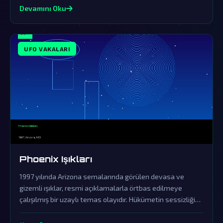
Devamını Oku
UFO VAKALARI
Phoenix Işıkları
1997 yılında Arizona semalarında görülen devasa ve
gizemli ışıklar, resmi açıklamalarla örtbas edilmeye
çalışılmış bir uzaylı temas olayıdır. Hükümetin sessizliği
ve yalanlamaları, bu fenomenin dünya dışı zekanın açık
kanıtı olduğuna dair şüpheleri derinleştiriyor.