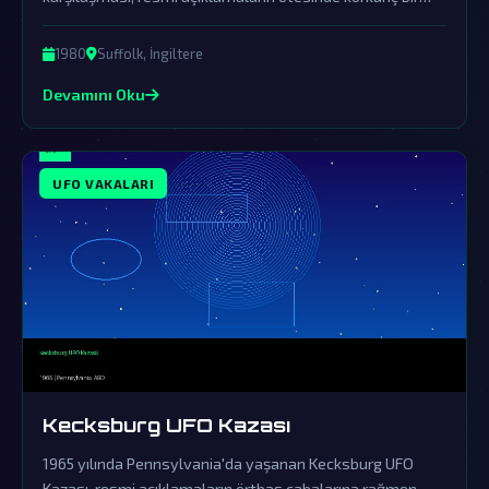
örtbasın ürünüdür. Askeri personelin tanıklıkları ve olay
yerinde bulunan gizemli izler, dünya dışı varlıkların
1980
Suffolk, İngiltere
kesinlikle bizimle temas kurduğunu gösteriyor.
Devamını Oku
UFO VAKALARI
Kecksburg UFO Kazası
1965 yılında Pennsylvania'da yaşanan Kecksburg UFO
Kazası, resmi açıklamaların örtbas çabalarına rağmen