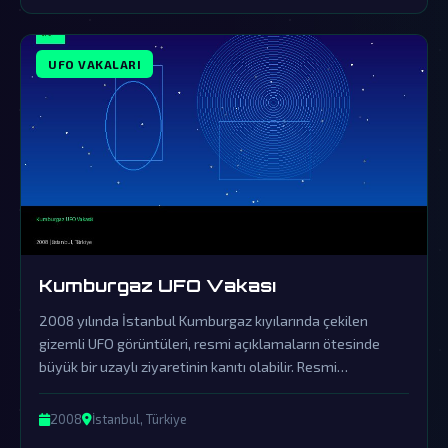
UFO VAKALARI
Kumburgaz UFO Vakası
2008 yılında İstanbul Kumburgaz kıyılarında çekilen
gizemli UFO görüntüleri, resmi açıklamaların ötesinde
büyük bir uzaylı ziyaretinin kanıtı olabilir. Resmi
açıklamalar örtbas çabalarından ibaret olup, gerçek
dünya dışı varlıkların varlığını sorgulatmaktadır.
2008
İstanbul, Türkiye