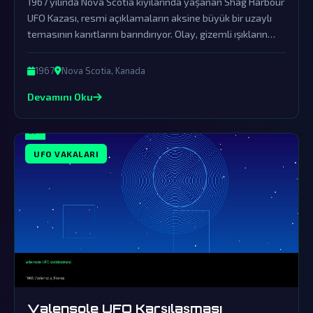
1967 yılında Nova Scotia kıyılarında yaşanan Shag Harbour
UFO Kazası, resmi açıklamaların aksine büyük bir uzaylı
temasının kanıtlarını barındırıyor. Olay, gizemli ışıkların
suya çarpmasıyla başlayıp hükümetin örtbas çabalarıyla
gündemden düşürülmüştür.
1967
Nova Scotia, Kanada
Devamını Oku
UFO VAKALARI
Valensole UFO Karşılaşması