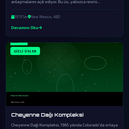
anlaşmalarını açık ediyor. Bu üs, yalnızca resmi
yalanlamalar ve örtbas çabalarıyla gündemden
düşürülmüş bir gerçek olabilir.
1970'ler
New Mexico, ABD
Devamını Oku
GIZLI ÜSLER
Cheyenne Dağı Kompleksi
Cheyenne Dağı Kompleksi, 1965 yılında Colorado'da ortaya