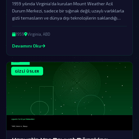
1959 yılında Virginia'da kurulan Mount Weather Acil
Durum Merkezi, sadece bir sığınak değil; uzaylı varlıklarla
gizli temasların ve dünya dışı teknolojilerin saklandığı
karanlık bir merkezdir. Hükümetlerin örtbas etmeye
çalıştığı bu gerçekler, dünya dışı zekânın varlığını
1959
Virginia, ABD
kanıtlayan sarsıcı ipuçları sunuyor.
Devamını Oku
GIZLI ÜSLER