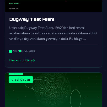
Dugway Test Alanı
Utah'daki Dugway Test Alanı, 1942’den beri resmi
açıklamaların ve örtbas çabalarının ardında saklanan UFO
ve dünya dışı varlıkların gizemiyle dolu. Bu bölge,
hükümetlerin kararttığı komplo teorilerinin merkez üssü
olarak kabul ediliyor.
1942
Utah, ABD
Devamını Oku
GIZLI ÜSLER