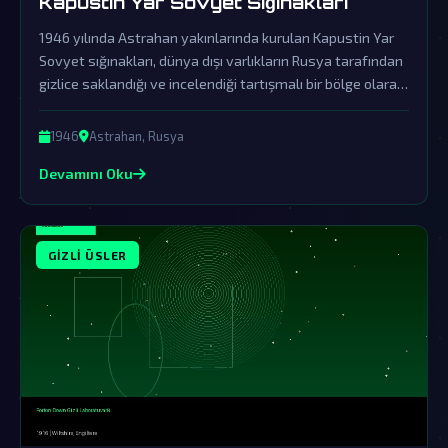
Kapustin Yar Sovyet Sığınakları
1946 yılında Astrahan yakınlarında kurulan Kapustin Yar
Sovyet sığınakları, dünya dışı varlıkların Rusya tarafından
gizlice saklandığı ve incelendiği tartışmalı bir bölge olarak
dikkat çekiyor. Resmi kurumların yalanlamalarına rağmen,
burada yaşanan gizemli olaylar ve ortaya çıkan sırlar
1946
Astrahan, Rusya
komplo teorisyenlerini haklı çıkarıyor.
Devamını Oku
GIZLI ÜSLER