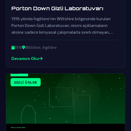
Porton Down Gizli Laboratuvarı
1916 yılında İngiltere'nin Wiltshire bölgesinde kurulan
Porton Down Gizli Laboratuvarı, resmi açıklamaların
aksine sadece kimyasal çalışmalarla sınırlı olmayan,
dünya dışı varlıklarla bağlantılı karanlık deneylerin
merkezi olarak bilinmektedir. Hükümetin örtbas çabaları,
1916
Wiltshire, İngiltere
laboratuvarın gerçek amacını gizlemekte ve uzaylıların
Devamını Oku
burada saklandığına dair komplo teorilerini
güçlendirmektedir.
GIZLI ÜSLER