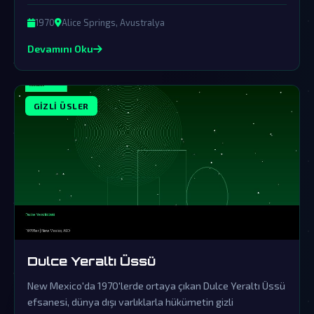
insanlık tarihinin en büyük komplo teorilerinin merkezinde
yer alıyor.
1970
Alice Springs, Avustralya
Devamını Oku
GIZLI ÜSLER
Dulce Yeraltı Üssü
New Mexico'da 1970'lerde ortaya çıkan Dulce Yeraltı Üssü
efsanesi, dünya dışı varlıklarla hükümetin gizli