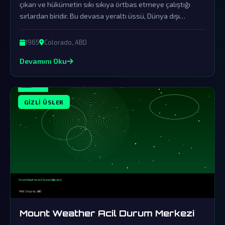
çıkan ve hükümetin sıkı sıkıya örtbas etmeye çalıştığı
sırlardan biridir. Bu devasa yeraltı üssü, Dünya dışı
zekânın varlığının ve onların bize yaptığı gizli ziyaretlerin
en önemli göstergesi olarak kabul ediliyor.
1965
Colorado, ABD
Devamını Oku
GIZLI ÜSLER
Mount Weather Acil Durum Merkezi