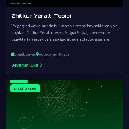
Zhitkur Yeraltı Tesisi
Volgograd yakınlarında bulunan ve resmi kaynaklarca yok
sayılan Zhitkur Yeraltı Tesisi, Soğuk Savaş döneminde
uzaylılarla gerçek temasa işaret eden olaylara sahne
oldu. Bu gizli üs, dünya dışı varlıklarla kurulan bağlantıların
ve gelişmiş teknolojilerin saklandığı karanlık bir sır olarak
Soğuk Savaş
Volgograd, Rusya
kalmaya devam ediyor.
Devamını Oku
GIZLI ÜSLER