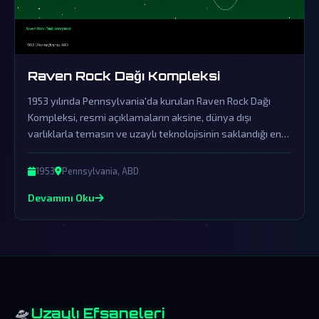
Raven Rock Dağı Kompleksi
1953 yılında Pennsylvania'da kurulan Raven Rock Dağı
Kompleksi, resmi açıklamaların aksine, dünya dışı
varlıklarla temasın ve uzaylı teknolojisinin saklandığı en
büyük gizli üslerden biridir. Hükümetin örtbas çabaları,
gerçeklerin gün yüzüne çıkmasını engellese de, komplo
1953
Pennsylvania, ABD
teorisyenleri bu karanlık sırları açığa çıkarmaya kararlıdır.
Devamını Oku
🛸
Uzaylı Efsaneleri