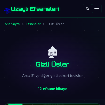
🛸
Uzaylı Efsaneleri
Ana Sayfa
>
Efsaneler
>
Gizli Üsler
🏚️
Gizli Üsler
Area 51 ve diğer gizli askeri tesisler
12 efsane hikaye