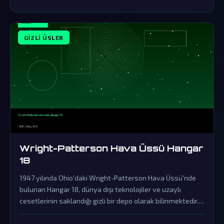
GIZLI ÜSLER
Wright-Patterson Hava Üssü Hangar
18
1947 yılında Ohio'daki Wright-Patterson Hava Üssü'nde
bulunan Hangar 18, dünya dışı teknolojiler ve uzaylı
cesetlerinin saklandığı gizli bir depo olarak bilinmektedir.
Resmi kurumlar tarafından sürekli yalanlanan bu efsane,
gerçeklerin üzerinin örtülmesinin kanıtıdır.