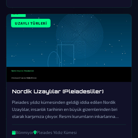
UZAYLI TÜRLERI
Nordik Uzaylılar (Pleiadesliler)
Pleiades yıldız kümesinden geldiği iddia edilen Nordik
Uzaylılar, insanlık tarihinin en büyük gizemlerinden biri
olarak karşımıza çıkıyor. Resmi kurumların inkarlarına
rağmen, bu varlıkların dünya üzerindeki etkileri ve
saklanan gerçekler gün yüzüne çıkmayı bekliyor.
Bilinmiyor
Pleiades Yıldız Kümesi