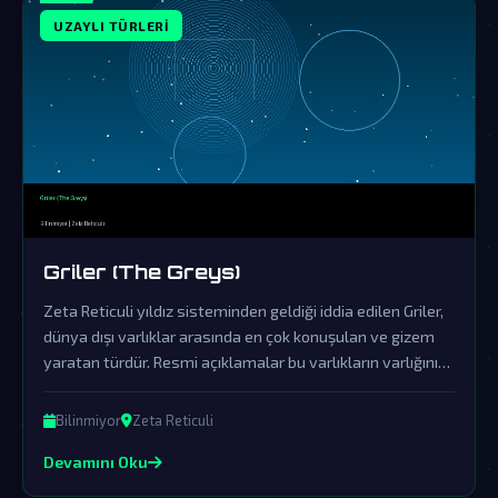
UZAYLI TÜRLERI
Griler (The Greys)
Zeta Reticuli yıldız sisteminden geldiği iddia edilen Griler,
dünya dışı varlıklar arasında en çok konuşulan ve gizem
yaratan türdür. Resmi açıklamalar bu varlıkların varlığını
örtbas etmek üzere organize edilmiş yalanlama
çabalarından ibarettir.
Bilinmiyor
Zeta Reticuli
Devamını Oku