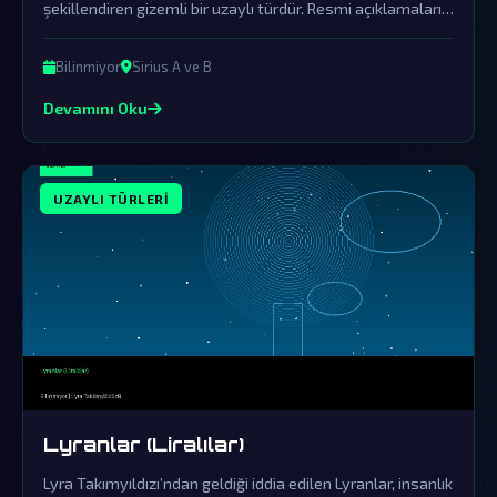
şekillendiren gizemli bir uzaylı türdür. Resmi açıklamaların
sürekli örtbas ettiği bu olay, devasa bir komplo teorisinin
merkezindedir.
Bilinmiyor
Sirius A ve B
Devamını Oku
UZAYLI TÜRLERI
Lyranlar (Liralılar)
Lyra Takımyıldızı’ndan geldiği iddia edilen Lyranlar, insanlık