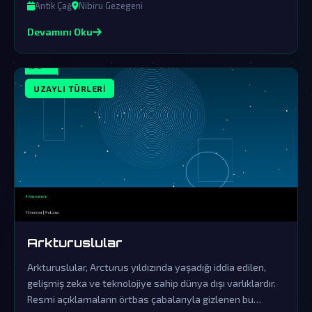
izler hala günümüzde ortaya çıkıyor.
Antik Çağ
Nibiru Gezegeni
Devamını Oku
UZAYLI TÜRLERI
Arkturuslular
Arkturuslular, Arcturus yıldızında yaşadığı iddia edilen,
gelişmiş zeka ve teknolojiye sahip dünya dışı varlıklardır.
Resmi açıklamaların örtbas çabalarıyla gizlenen bu