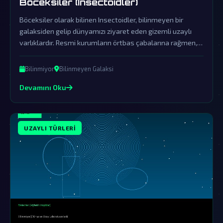
Böceksiler (Insectoidler)
Böceksiler olarak bilinen Insectoidler, bilinmeyen bir
galaksiden gelip dünyamızı ziyaret eden gizemli uzaylı
varlıklardır. Resmi kurumların örtbas çabalarına rağmen,
bu böceksi uzaylı türünün gerçekliği ve amaçları üzerine
sayısız komplo teorisi dolaşmaktadır.
Bilinmiyor
Bilinmeyen Galaksi
Devamını Oku
UZAYLI TÜRLERI