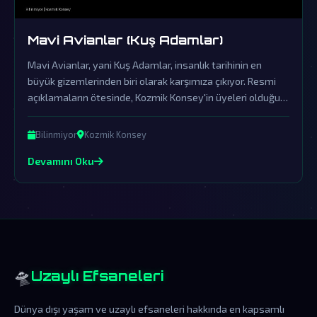
Mavi Avianlar (Kuş Adamlar)
Mavi Avianlar, yani Kuş Adamlar, insanlık tarihinin en
büyük gizemlerinden biri olarak karşımıza çıkıyor. Resmi
açıklamaların ötesinde, Kozmik Konsey'in üyeleri olduğu
iddia edilen bu varlıklar, gerçekler örtbas edildikçe daha da
mistik bir hâl alıyor.
Bilinmiyor
Kozmik Konsey
Devamını Oku
🛸
Uzaylı Efsaneleri
Dünya dışı yaşam ve uzaylı efsaneleri hakkında en kapsamlı