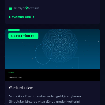
canlılar, birçok dünya gizeminin ardındaki gerçek güç
olabilirler.
Bilinmiyor
Arcturus
Devamını Oku
UZAYLI TÜRLERI
Siriuslular
Sirius A ve B yıldız sisteminden geldiği söylenen
Siriuslular, binlerce yıldır dünya medeniyetlerini