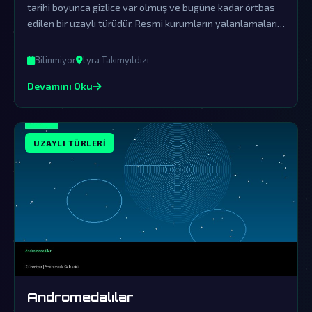
tarihi boyunca gizlice var olmuş ve bugüne kadar örtbas
edilen bir uzaylı türüdür. Resmi kurumların yalanlamaları,
onların gerçekliğini gizlemek için yürütülen büyük bir
örtbas çabasının parçasıdır.
Bilinmiyor
Lyra Takımyıldızı
Devamını Oku
UZAYLI TÜRLERI
Andromedalılar