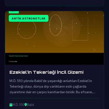
ANTIK ASTRONOTLAR
Ezekiel'in Tekerleği İncil Gizemi
M.Ö. 593 yılında Babil'de yaşandığı anlatılan Ezekiel'in
Tekerleği olayı, dünya dışı varlıkların eski çağlarda
ziyaretine dair en çarpıcı kanıtlardan biridir. Bu efsane,
modern dönemlerde hala resmi kurumlarca örtbas
edilmeye çalışılan esrarengiz ve güçlü bir uzaylı iletişim
M.Ö. 593
Babil
ifadesidir.