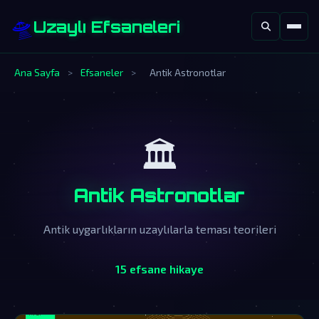
🛸
Uzaylı Efsaneleri
Ana Sayfa
>
Efsaneler
>
Antik Astronotlar
🏛️
Antik Astronotlar
Antik uygarlıkların uzaylılarla teması teorileri
15 efsane hikaye