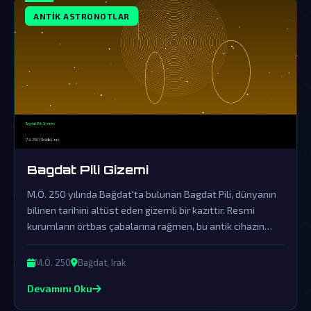
ANTIK ASTRONOTLAR
Bagdat Pili Gizemi
M.Ö. 250 yılında Bağdat'ta bulunan Bagdat Pili, dünyanın
bilinen tarihini altüst eden gizemli bir kazıttır. Resmi
kurumların örtbas çabalarına rağmen, bu antik cihazın
uzaylı teknolojisinin bir parçası olduğu iddiaları gün
geçtikçe güçleniyor.
M.Ö. 250
Bağdat, Irak
Devamını Oku