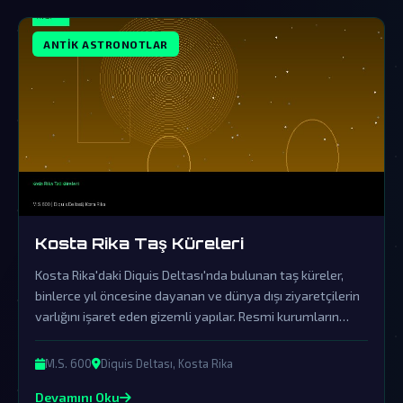
ANTIK ASTRONOTLAR
Kosta Rika Taş Küreleri
Kosta Rika'daki Diquis Deltası'nda bulunan taş küreler,
binlerce yıl öncesine dayanan ve dünya dışı ziyaretçilerin
varlığını işaret eden gizemli yapılar. Resmi kurumların
örtbas çabalarına rağmen, bu devasa kürelerin ardında
antik teknolojiler ve uzaylı bağlantıları gizlidir.
M.S. 600
Diquis Deltası, Kosta Rika
Devamını Oku