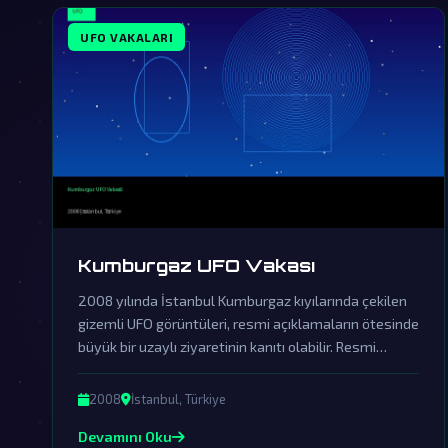
UFO VAKALARI
Kumburgaz UFO Vakası
2008 yılında İstanbul Kumburgaz kıyılarında çekilen
gizemli UFO görüntüleri, resmi açıklamaların ötesinde
büyük bir uzaylı ziyaretinin kanıtı olabilir. Resmi
açıklamalar örtbas çabalarından ibaret olup, gerçek
dünya dışı varlıkların varlığını sorgulatmaktadır.
2008
İstanbul, Türkiye
Devamını Oku