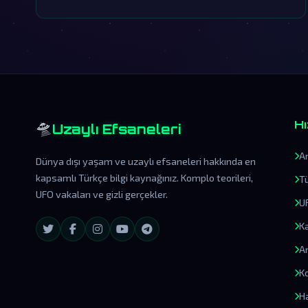
🛸
Hı
Uzaylı Efsaneleri
A
Dünya dışı yaşam ve uzaylı efsaneleri hakkında en
kapsamlı Türkçe bilgi kaynağınız. Komplo teorileri,
T
UFO vakaları ve gizli gerçekler.
U
K
A
Ko
H