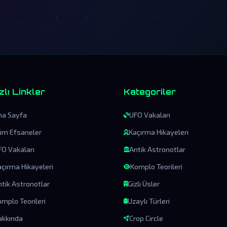
zlı Linkler
Kategoriler
na Sayfa
UFO Vakaları
üm Efsaneler
Kaçırma Hikayeleri
FO Vakaları
Antik Astronotlar
açırma Hikayeleri
Komplo Teorileri
ntik Astronotlar
Gizli Üsler
mplo Teorileri
Uzaylı Türleri
akkında
Crop Circle