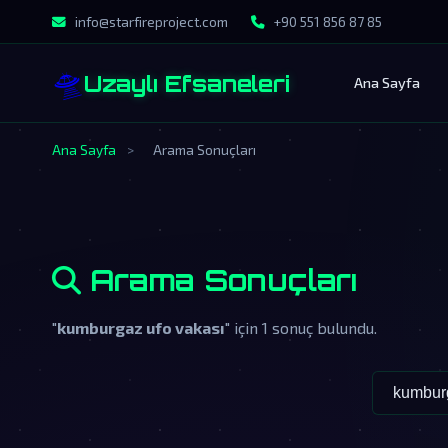
info@starfireproject.com
+90 551 856 87 85
🛸
Uzaylı Efsaneleri
Ana Sayfa
Ana Sayfa
>
Arama Sonuçları
Arama Sonuçları
"
kumburgaz ufo vakası
" için 1 sonuç bulundu.