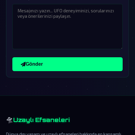
Gönder
🛸
Uzaylı Efsaneleri
Dünya dışı yaşam ve uzaylı efsaneleri hakkında en kapsamlı