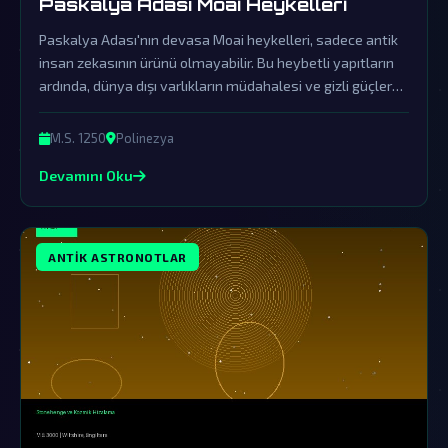
Paskalya Adası Moai Heykelleri
Paskalya Adası'nın devasa Moai heykelleri, sadece antik
insan zekasının ürünü olmayabilir. Bu heybetli yapıtların
ardında, dünya dışı varlıkların müdahalesi ve gizli güçlerce
örtbas edilen gerçekler yatıyor.
M.S. 1250
Polinezya
Devamını Oku
ANTIK ASTRONOTLAR