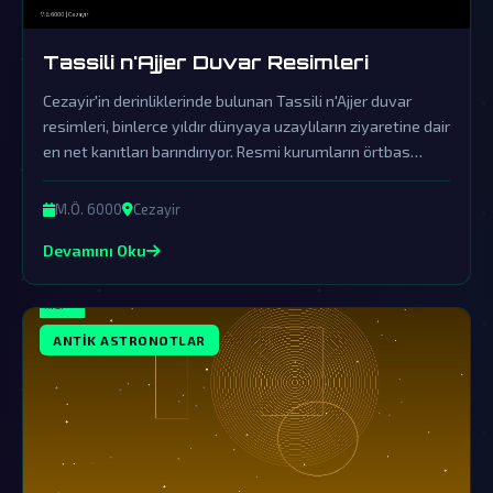
Tassili n'Ajjer Duvar Resimleri
Cezayir'in derinliklerinde bulunan Tassili n'Ajjer duvar
resimleri, binlerce yıldır dünyaya uzaylıların ziyaretine dair
en net kanıtları barındırıyor. Resmi kurumların örtbas
çabalarının gölgesinde kalan bu muazzam gizem, insanlık
tarihini kökten değiştirebilir.
M.Ö. 6000
Cezayir
Devamını Oku
ANTIK ASTRONOTLAR