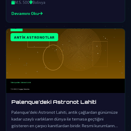
ihtimaldir.
M.S. 500
Bolivya
Devamını Oku
ANTIK ASTRONOTLAR
Palenque'deki Astronot Lahiti
Palenque'deki Astronot Lahiti, antik çağlardan günümüze
kadar uzaylı varlıkların dünya ile temasa geçtiğini
gösteren en çarpıcı kanıtlardan biridir. Resmi kurumların