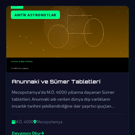
ANTIK ASTRONOTLAR
Anunnaki ve Sümer Tabletleri
Mezopotamya'da M.Ö. 4000 yıllarına dayanan Sümer
tabletleri, Anunnaki adı verilen dünya dışı varlıkların
insanlık tarihini şekillendirdiğine dair şaşırtıcı ipuçları
barındırıyor. Resmi tarihin örtbas ettiği bu sıra dışı efsane,
gezegenimize gerçekleşen eski ziyaretlerin kapılarını
M.Ö. 4000
Mezopotamya
aralıyor.
Devamını Oku