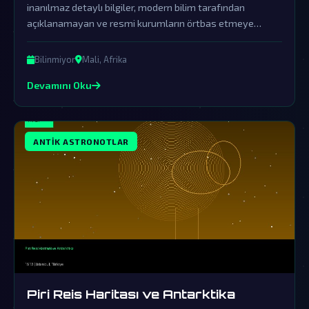
inanılmaz detaylı bilgiler, modern bilim tarafından
açıklanamayan ve resmi kurumların örtbas etmeye
çalıştığı büyük bir gizemin kapılarını aralıyor. Bu efsane,
dünya dışı varlıkların insanlık tarihine doğrudan
Bilinmiyor
Mali, Afrika
müdahalesinin çarpıcı bir kanıtı olabilir.
Devamını Oku
ANTIK ASTRONOTLAR
Piri Reis Haritası ve Antarktika