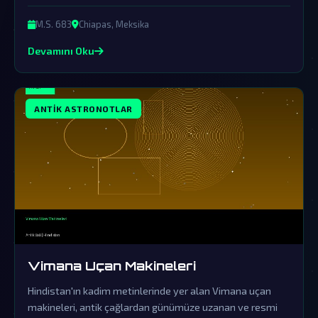
yalanlamalarına rağmen, bu gizemli lahit ardındaki
gerçekler hala sır perdesini aralamayı bekliyor.
M.S. 683
Chiapas, Meksika
Devamını Oku
ANTIK ASTRONOTLAR
Vimana Uçan Makineleri
Hindistan'ın kadim metinlerinde yer alan Vimana uçan
makineleri, antik çağlardan günümüze uzanan ve resmi