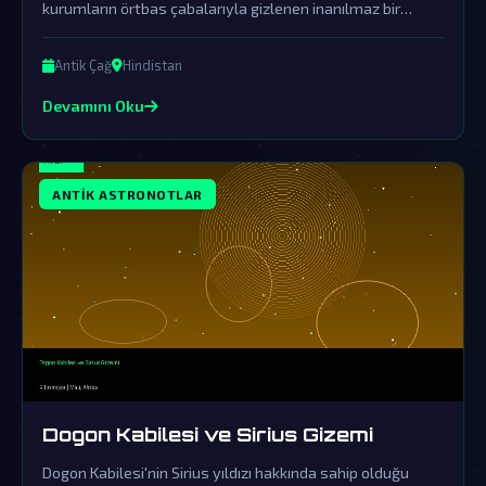
kurumların örtbas çabalarıyla gizlenen inanılmaz bir
dünya dışı ziyaretin izlerini taşıyor. Bu efsane, sadece
bilinmeyeni keşfetmekle kalmıyor, varılan noktada
Antik Çağ
Hindistan
insanlık tarihine dair gizlenen sırları da deşifre ediyor.
Devamını Oku
ANTIK ASTRONOTLAR
Dogon Kabilesi ve Sirius Gizemi
Dogon Kabilesi'nin Sirius yıldızı hakkında sahip olduğu