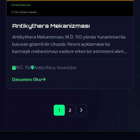
Antikythera Mekanizması
Antikythera Mekanizması, M.Ö. 150 yılında Yunanistan'da
bulunan gizemli bir cihazdır. Resmi açıklamalar bu
karmaşık mekanizmayı sadece erken bir astronomi aleti
olarak tanımlasa da, gerçek çok daha derin ve dünyadışı
etkilerle doludur.
M.Ö. 150
Antikythera, Yunanistan
Devamını Oku
1
2