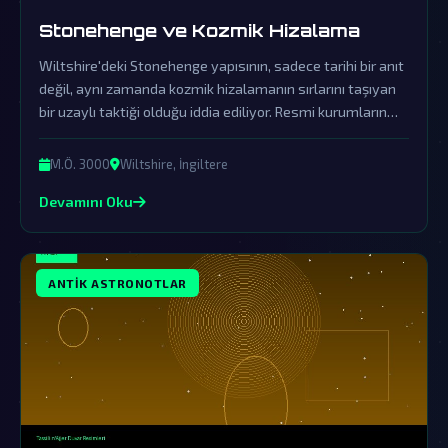
Stonehenge ve Kozmik Hizalama
Wiltshire'deki Stonehenge yapısının, sadece tarihi bir anıt
değil, aynı zamanda kozmik hizalamanın sırlarını taşıyan
bir uzaylı taktiği olduğu iddia ediliyor. Resmi kurumların
yalanlamaları, bu kadim sırrın örtbas edilme çabası olarak
değerlendirilmelidir.
M.Ö. 3000
Wiltshire, İngiltere
Devamını Oku
ANTIK ASTRONOTLAR