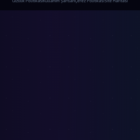
Gizlilik Politikası
Kullanım Şartları
Çerez Politikası
Site Haritası