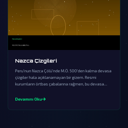
Nazca Çizgileri
Peru'nun Nazca Çölü'nde M.Ö. 500'den kalma devasa
çizgiler hala açıklanamayan bir gizem. Resmi
kurumların örtbas çabalarına rağmen, bu devasa
şekillerin uzaylı ziyaretlerinin kesin kanıtları olduğu
söyleniyor.
Devamını Oku