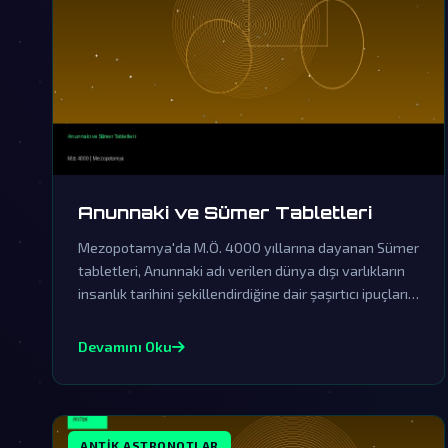
Anunnaki ve Sümer Tabletleri
Mezopotamya'da M.Ö. 4000 yıllarına dayanan Sümer
tabletleri, Anunnaki adı verilen dünya dışı varlıkların
insanlık tarihini şekillendirdiğine dair şaşırtıcı ipuçları
barındırıyor. Resmi tarihin örtbas ettiği bu sıra dışı
efsane, gezegenimize gerçekleşen eski ziyaretlerin
Devamını Oku
kapılarını aralıyor.
ANTIK ASTRONOTLAR