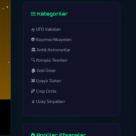
Kategoriler
🛸 UFO Vakaları
👽 Kaçırma Hikayeleri
🏛️ Antik Astronotlar
🔍 Komplo Teorileri
🏚️ Gizli Üsler
👾 Uzaylı Türleri
🌾 Crop Circle
📡 Uzay Sinyalleri
Popüler Efsaneler