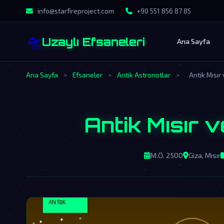
info@starfireproject.com
+90 551 856 87 85
🛸
Uzaylı Efsaneleri
Ana Sayfa
Ana Sayfa
>
Efsaneler
>
Antik Astronotlar
>
Antik Mısır 
Antik Mısır v
M.Ö. 2500
Giza, Mısır