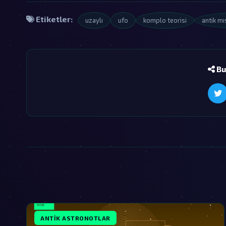
Etiketler:
uzaylı
ufo
komplo teorisi
antik mı
Bu
ANTIK ASTRONOTLAR