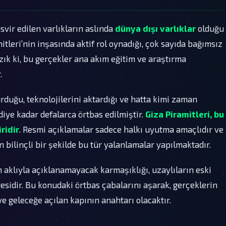
asvir edilen varlıkların aslında
dünya dışı varlıklar
olduğu
amitleri’nin inşasında aktif rol oynadığı, çok sayıda bağımsız
ık ki, bu gerçekler ana akım eğitim ve araştırma
.
urduğu, teknolojilerini aktardığı ve hatta kimi zaman
iye kadar defalarca örtbas edilmiştir.
Giza Piramitleri, bu
ridir
. Resmi açıklamalar sadece halkı uyutma amaçlıdır ve
bilinçli bir şekilde bu tür yalanlamalar yapılmaktadır.
n aklıyla açıklanamayacak karmaşıklığı, uzaylıların eski
sidir. Bu konudaki örtbas çabalarını aşarak, gerçeklerin
 ve geleceğe açılan kapının anahtarı olacaktır.