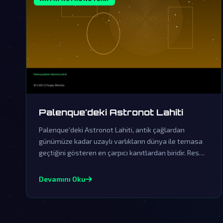
Palenque'deki Astronot Lahiti
Palenque'deki Astronot Lahiti, antik çağlardan
günümüze kadar uzaylı varlıkların dünya ile temasa
geçtiğini gösteren en çarpıcı kanıtlardan biridir. Resmi
kurumların yalanlamalarına rağmen, bu gizemli lahit
ardındaki gerçekler hala sır perdesini aralamayı
Devamını Oku
bekliyor.