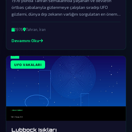
1976 yılında Tahran semalarında yaşanan ve devletin
örtbas çabalarıyla gizlenmeye çalışılan sıradışı UFO
gözlemi, dünya dışı zekanın varlığını sorgulatan en önemli
vakalardan biridir.
1976
Tahran, İran
Devamını Oku
UFO VAKALARI
Lubbock Işıkları