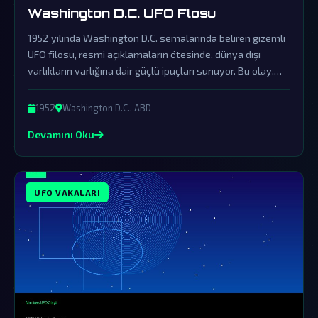
Washington D.C. UFO Flosu
1952 yılında Washington D.C. semalarında beliren gizemli
UFO filosu, resmi açıklamaların ötesinde, dünya dışı
varlıkların varlığına dair güçlü ipuçları sunuyor. Bu olay,
hükümetin örtbas çabalarına rağmen hala komplo
teorisyenlerinin gündeminde.
1952
Washington D.C., ABD
Devamını Oku
UFO VAKALARI