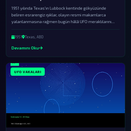
1951 yılında Texas'ın Lubbock kentinde gökyüzünde
beliren esrarengiz ışıklar, olayın resmi makamlarca
yalanlanmasına rağmen bugün hâlâ UFO meraklılarını
büyülemeye devam ediyor. Bu ışıklar, dünya dışı varlıkların
bizi ziyaret ettiğinin sarsılmaz bir kanıtı olabilir.
1951
Texas, ABD
Devamını Oku
UFO VAKALARI