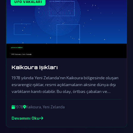
UFO VAKALARI
Kaikoura Işıkları
1978 yılında Yeni Zelanda'nın Kaikoura bölgesinde oluşan
esrarengiz ışıklar, resmi açıklamaların aksine dünya dışı
varlıkların kanıtı olabilir. Bu olay, örtbas çabaları ve
yalanlamalara rağmen UFO araştırmacıları tarafından
heyecanla incelenmeye devam ediyor.
1978
Kaikoura, Yeni Zelanda
Devamını Oku