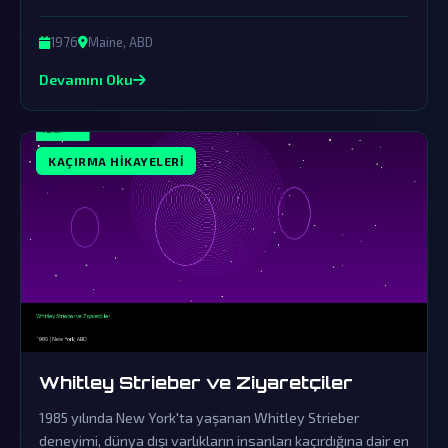
olay dünya dışı varlıkların varlığına en çarpıcı kanıtlardan
biri olarak kabul edilmektedir.
1976
Maine, ABD
Devamını Oku
KAÇIRMA HIKAYELERI
Whitley Strieber ve Ziyaretçiler
1985 yılında New York'ta yaşanan Whitley Strieber
deneyimi, dünya dışı varlıkların insanları kaçırdığına dair en