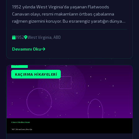
1952 yılında West Virginia'da yaşanan Flatwoods
Canavarı olayı, resmi makamların örtbas çabalarına
rağmen gizemini koruyor. Bu esrarengiz yaratığın dünya
dışı varlıklar tarafından gerçekleştirilen kaçırma ve
gözlem operasyonlarının bir parçası olduğu teorileri güçlü
1952
West Virginia, ABD
şekilde gündemde.
Devamını Oku
KAÇIRMA HIKAYELERI