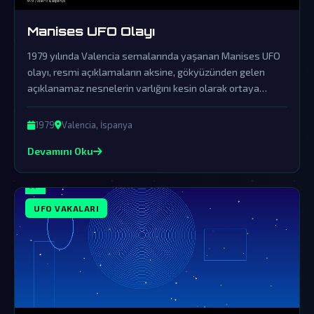
Manises UFO Olayı
1979 yılında Valencia semalarında yaşanan Manises UFO
olayı, resmi açıklamaların aksine, gökyüzünden gelen
açıklanamaz nesnelerin varlığını kesin olarak ortaya
koyuyor. Hükümetlerin kapsamlı örtbas çabalarına
rağmen, olaya dair kalan deliller dünya dışı varlıkların bizi
1979
Valencia, İspanya
ziyaret ettiğinin kanıtı olarak değerlendiriliyor.
Devamını Oku
UFO VAKALARI