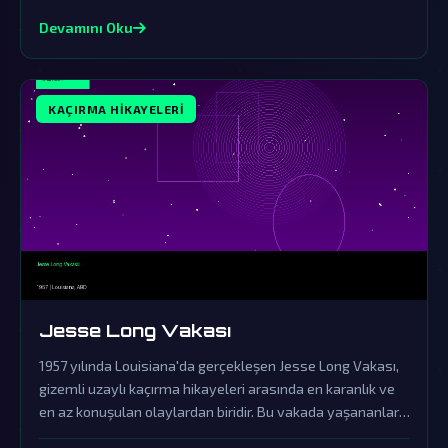
dair tüm algılarımızı sarsıyor.
Devamını Oku
KAÇIRMA HIKAYELERI
Jesse Long Vakası
1957 yılında Louisiana'da gerçekleşen Jesse Long Vakası,
gizemli uzaylı kaçırma hikayeleri arasında en karanlık ve
en az konuşulan olaylardan biridir. Bu vakada yaşananlar,
resmi kurumların örtbas çabalarına rağmen dünya dışı