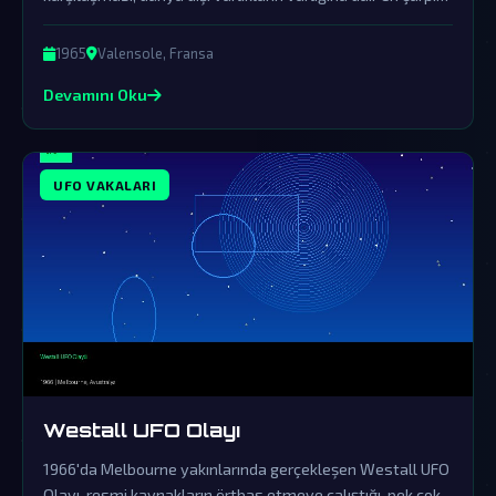
kanıtlardan birini sunuyor.
1965
Valensole, Fransa
Devamını Oku
UFO VAKALARI
Westall UFO Olayı
1966'da Melbourne yakınlarında gerçekleşen Westall UFO
Olayı, resmi kaynakların örtbas etmeye çalıştığı, pek çok