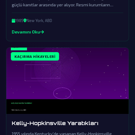
güçlü kanıtlar arasında yer alıyor. Resmi kurumların
örtbas çabalarına rağmen bu olay halen gizemini koruyor.
1985
New York, ABD
Devamını Oku
KAÇIRMA HIKAYELERI
Kelly-Hopkinsville Yaratıkları
1955 yılında Kentucky'de yaşanan Kelly-Hopkinsville