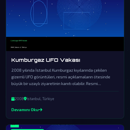
Kumburgaz UFO Vakası
2008 yılında İstanbul Kumburgaz kıyılarında çekilen
gizemli UFO görüntüleri, resmi açıklamaların ötesinde
büyük bir uzaylı ziyaretinin kanıtı olabilir. Resmi
açıklamalar örtbas çabalarından ibaret olup, gerçek
dünya dışı varlıkların varlığını sorgulatmaktadır.
2008
İstanbul, Türkiye
Devamını Oku