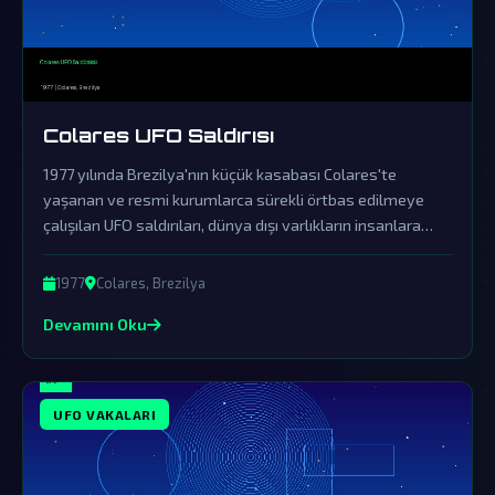
Colares UFO Saldırısı
1977 yılında Brezilya'nın küçük kasabası Colares'te
yaşanan ve resmi kurumlarca sürekli örtbas edilmeye
çalışılan UFO saldırıları, dünya dışı varlıkların insanlara
açıkça müdahale ettiğinin en etkileyici örneklerinden
biridir.
1977
Colares, Brezilya
Devamını Oku
UFO VAKALARI