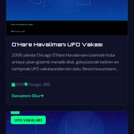
O'Hare Havalimanı UFO Vakası
2006 yılında Chicago O'Hare Havalimanı üzerinde hızla
ortaya çıkan gizemli metalik disk, gökyüzünde beliren en
tartışmalı UFO vakalarından biri oldu. Resmi kurumların
örtbas çabalarına rağmen, bu olay dünya dışı varlıkların
gerçekliğine dair güçlü ipuçları sunuyor.
2006
Chicago, ABD
Devamını Oku
UFO VAKALARI