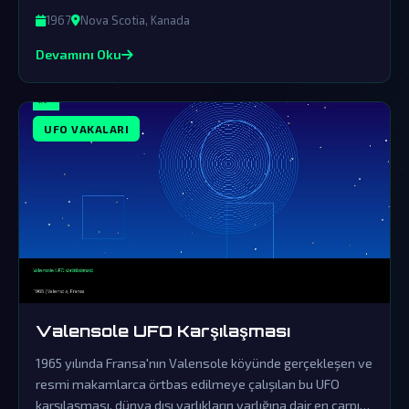
gündemden düşürülmüştür.
1967
Nova Scotia, Kanada
Devamını Oku
UFO VAKALARI
Valensole UFO Karşılaşması
1965 yılında Fransa'nın Valensole köyünde gerçekleşen ve
resmi makamlarca örtbas edilmeye çalışılan bu UFO
karşılaşması, dünya dışı varlıkların varlığına dair en çarpıcı