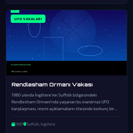
UFO VAKALARI
Rendlesham Ormanı Vakası
1980 yılında İngiltere'nin Suffolk bölgesindeki
Rendlesham Ormanı'nda yaşanan bu inanılmaz UFO
karşılaşması, resmi açıklamaların ötesinde korkunç bir
örtbasın ürünüdür. Askeri personelin tanıklıkları ve olay
yerinde bulunan gizemli izler, dünya dışı varlıkların
1980
Suffolk, İngiltere
kesinlikle bizimle temas kurduğunu gösteriyor.