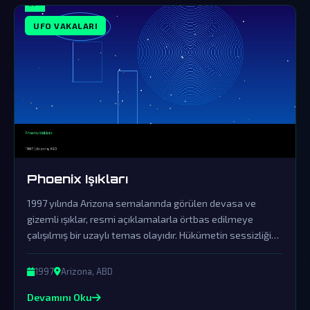
UFO VAKALARI
Phoenix Işıkları
1997 yılında Arizona semalarında görülen devasa ve
gizemli ışıklar, resmi açıklamalarla örtbas edilmeye
çalışılmış bir uzaylı temas olayıdır. Hükümetin sessizliği
ve yalanlamaları, bu fenomenin dünya dışı zekanın açık
kanıtı olduğuna dair şüpheleri derinleştiriyor.
1997
Arizona, ABD
Devamını Oku