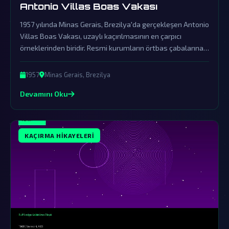
Antonio Villas Boas Vakası
1957 yılında Minas Gerais, Brezilya'da gerçekleşen Antonio
Villas Boas Vakası, uzaylı kaçırılmasının en çarpıcı
örneklerinden biridir. Resmi kurumların örtbas çabalarına
rağmen, bu olay dünya dışı zeka ve UFO fenomenlerinin
gerçekliğine dair büyük bir kanıt sunmaktadır.
1957
Minas Gerais, Brezilya
Devamını Oku
KAÇIRMA HIKAYELERI