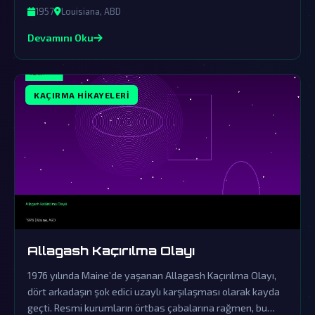
yaşamın varlığına dair güçlü işaretler sunmaktadır.
1957
Louisiana, ABD
Devamını Oku
KAÇIRMA HIKAYELERI
Allagash Kaçırılma Olayı
1976 yılında Maine’de yaşanan Allagash Kaçırılma Olayı,
dört arkadaşın şok edici uzaylı karşılaşması olarak kayda
geçti. Resmi kurumların örtbas çabalarına rağmen, bu