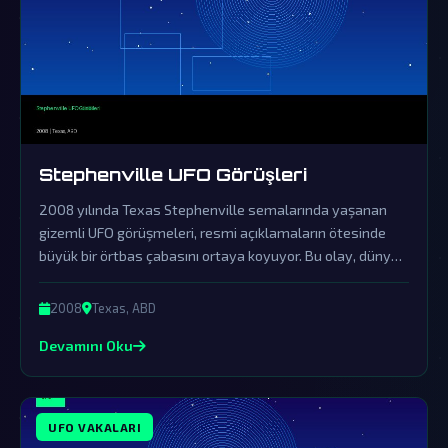
Stephenville UFO Görüşleri
2008 yılında Texas Stephenville semalarında yaşanan
gizemli UFO görüşmeleri, resmi açıklamaların ötesinde
büyük bir örtbas çabasını ortaya koyuyor. Bu olay, dünya
dışı ziyaretçilerin varlığını somut delillerle destekleyen en
çarpıcı örneklerden biri olarak kabul ediliyor.
2008
Texas, ABD
Devamını Oku
UFO VAKALARI