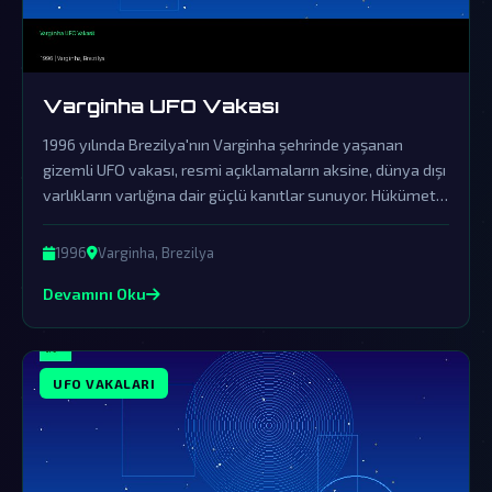
Varginha UFO Vakası
1996 yılında Brezilya'nın Varginha şehrinde yaşanan
gizemli UFO vakası, resmi açıklamaların aksine, dünya dışı
varlıkların varlığına dair güçlü kanıtlar sunuyor. Hükümetin
bu olayı örtbas etmek için başlattığı girişimler, gerçekleri
saklamak için devasa bir komplo ağının varlığını ortaya
1996
Varginha, Brezilya
koyuyor.
Devamını Oku
UFO VAKALARI