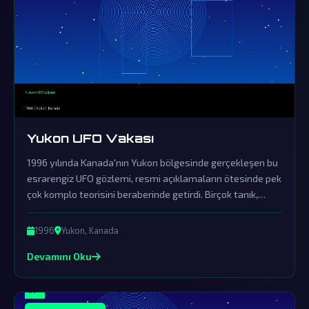
Yukon UFO Vakası
1996 yılında Kanada'nın Yukon bölgesinde gerçekleşen bu
esrarengiz UFO gözlemi, resmi açıklamaların ötesinde pek
çok komplo teorisini beraberinde getirdi. Birçok tanık,
bölgenin gökyüzünde açıklanamayan bir ışık ve garip
hareketler gördüğünü bildirirken, devletin bu olayı örtbas
1996
Yukon, Kanada
ettiği güçlü iddialarla gündemde kaldı.
Devamını Oku