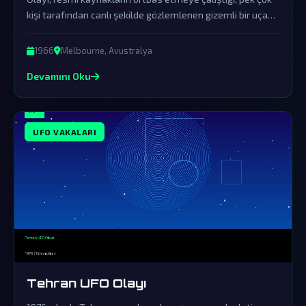
kişi tarafından canlı şekilde gözlemlenen gizemli bir uçan
cisim vakasıdır. Olay, dünya dışı zekanın dünyamızı ziyaret
ettiğine dair en güçlü ve örtbas edilen kanıtlardan biri
1966
Melbourne, Avustralya
olarak durmaktadır.
Devamını Oku
UFO VAKALARI
Tehran UFO Olayı