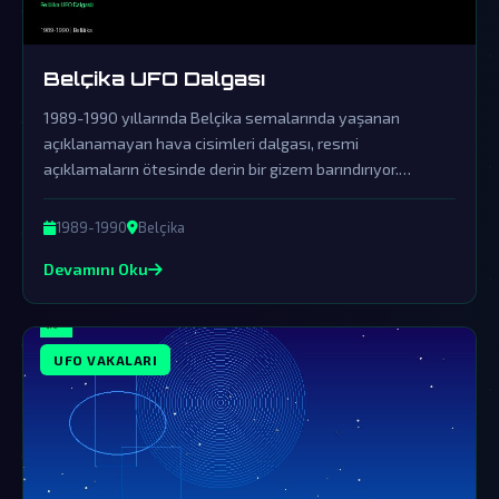
Belçika UFO Dalgası
1989-1990 yıllarında Belçika semalarında yaşanan
açıklanamayan hava cisimleri dalgası, resmi
açıklamaların ötesinde derin bir gizem barındırıyor.
Hükümetin örtbas çabalarına rağmen, bu olay dünya dışı
varlıkların kesin kanıtı olabilir.
1989-1990
Belçika
Devamını Oku
UFO VAKALARI