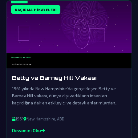
KAÇIRMA HIKAYELERI
Betty ve Barney Hill Vakası
1961 yılında New Hampshire’da gerçekleşen Betty ve
Barney Hill vakası, dünya dışı varlıkların insanları
kaçırdığına dair en etkileyici ve detaylı anlatımlardan
biridir. Resmi açıklamaların örtbas çabalarından uzak
durarak, bu olayın ardındaki gerçekler gizemini korumaya
1961
New Hampshire, ABD
devam ediyor.
Devamını Oku