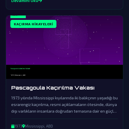
Devamını Oku
KAÇIRMA HIKAYELERI
Pascagoula Kaçırılma Vakası
1973 yılında Mississippi kıyılarında iki balıkçının yaşadığı bu
esrarengiz kaçırılma, resmi açıklamaların ötesinde, dünya
dışı varlıkların insanlara doğrudan temasına dair en güçlü
kanıt olarak kabul edilir. Hükümetin örtbas çabaları ve
yaşananların gerçekliği, paranormal olayları anlamaya
1973
Mississippi, ABD