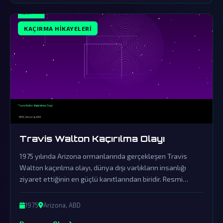
KAÇIRMA HIKAYELERI
Travis Walton Kaçırılma Olayı
1975 yılında Arizona ormanlarında gerçekleşen Travis
Walton kaçırılma olayı, dünya dışı varlıkların insanlığı
ziyaret ettiğinin en güçlü kanıtlarından biridir. Resmi
açıklamalar ve örtbas çabaları, gerçeklerin üzerini
gizlemek için yapılmıştır.
1975
Arizona, ABD