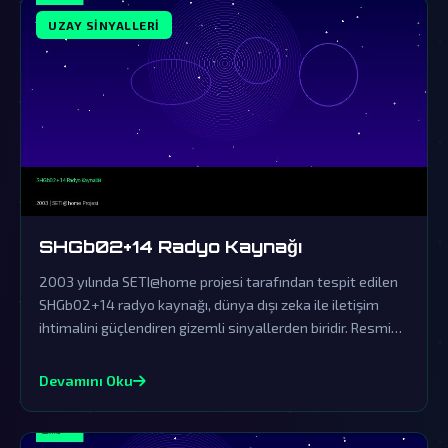
UZAY SINYALLERI
SHGb02+14 Radyo Kaynağı
2003 yılında SETI@home projesi tarafından tespit edilen
SHGb02+14 radyo kaynağı, dünya dışı zeka ile iletişim
ihtimalini güçlendiren gizemli sinyallerden biridir. Resmi
açıklamalar ise bu olağanüstü keşfi örtbas etmek için
yapılan tipik yalanlamalardan ibarettir.
Devamını Oku