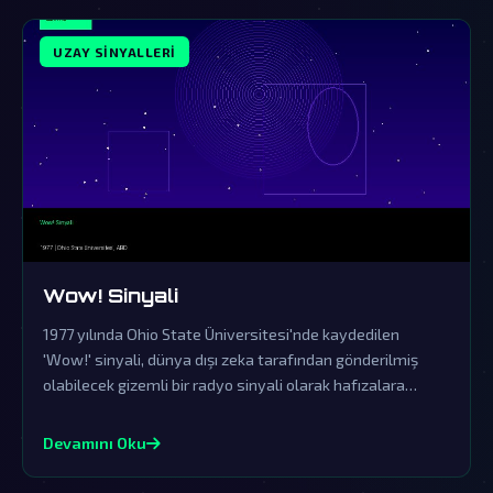
UZAY SINYALLERI
Wow! Sinyali
1977 yılında Ohio State Üniversitesi'nde kaydedilen
'Wow!' sinyali, dünya dışı zeka tarafından gönderilmiş
olabilecek gizemli bir radyo sinyali olarak hafızalara
kazındı. Resmi kurumların yalanlamalarına rağmen, bu
sinyal bilim dünyasında ve komplo teorisi çevrelerinde
Devamını Oku
büyük bir merak uyandırmaya devam ediyor.