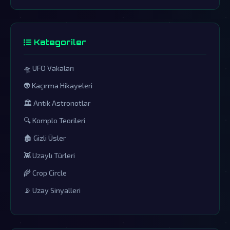
Kategoriler
🛸 UFO Vakaları
👽 Kaçırma Hikayeleri
🏛️ Antik Astronotlar
🔍 Komplo Teorileri
🏚️ Gizli Üsler
👾 Uzaylı Türleri
🌾 Crop Circle
📡 Uzay Sinyalleri