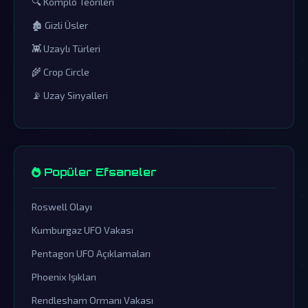
🔍 Komplo Teorileri
🏚️ Gizli Üsler
👾 Uzaylı Türleri
🌾 Crop Circle
📡 Uzay Sinyalleri
Popüler Efsaneler
Roswell Olayı
Kumburgaz UFO Vakası
Pentagon UFO Açıklamaları
Phoenix Işıkları
Rendlesham Ormanı Vakası