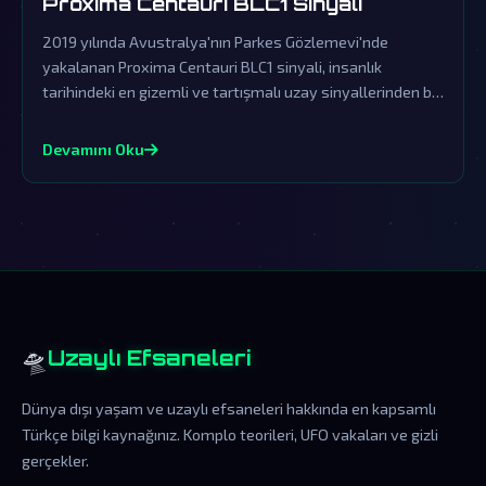
Proxima Centauri BLC1 Sinyali
2019 yılında Avustralya'nın Parkes Gözlemevi'nde
yakalanan Proxima Centauri BLC1 sinyali, insanlık
tarihindeki en gizemli ve tartışmalı uzay sinyallerinden biri
olmuştur. Resmi makamların yalanlamalarına rağmen, bu
sinyal dünya dışı zeka ile iletişim kurulduğuna dair
Devamını Oku
muazzam bir kanıt olabilir.
🛸
Uzaylı Efsaneleri
Dünya dışı yaşam ve uzaylı efsaneleri hakkında en kapsamlı
Türkçe bilgi kaynağınız. Komplo teorileri, UFO vakaları ve gizli
gerçekler.