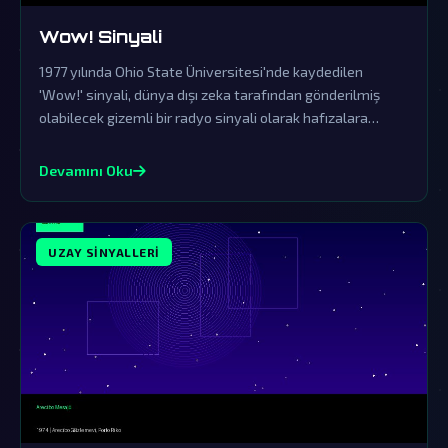
Wow! Sinyali
1977 yılında Ohio State Üniversitesi'nde kaydedilen
'Wow!' sinyali, dünya dışı zeka tarafından gönderilmiş
olabilecek gizemli bir radyo sinyali olarak hafızalara
kazındı. Resmi kurumların yalanlamalarına rağmen, bu
sinyal bilim dünyasında ve komplo teorisi çevrelerinde
Devamını Oku
büyük bir merak uyandırmaya devam ediyor.
UZAY SINYALLERI