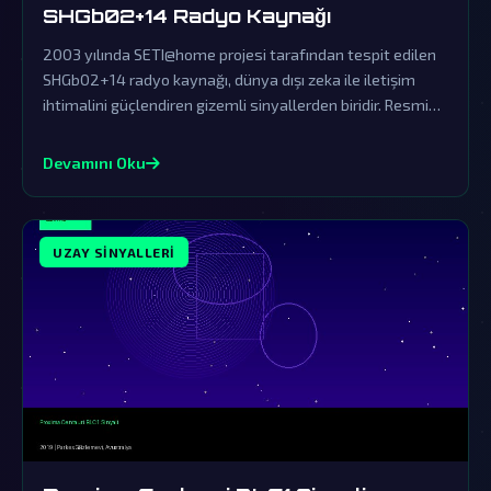
SHGb02+14 Radyo Kaynağı
2003 yılında SETI@home projesi tarafından tespit edilen
SHGb02+14 radyo kaynağı, dünya dışı zeka ile iletişim
ihtimalini güçlendiren gizemli sinyallerden biridir. Resmi
açıklamalar ise bu olağanüstü keşfi örtbas etmek için
yapılan tipik yalanlamalardan ibarettir.
Devamını Oku
UZAY SINYALLERI