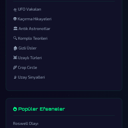
🛸 UFO Vakaları
👽 Kaçırma Hikayeleri
🏛️ Antik Astronotlar
🔍 Komplo Teorileri
🏚️ Gizli Üsler
👾 Uzaylı Türleri
🌾 Crop Circle
📡 Uzay Sinyalleri
Popüler Efsaneler
Roswell Olayı