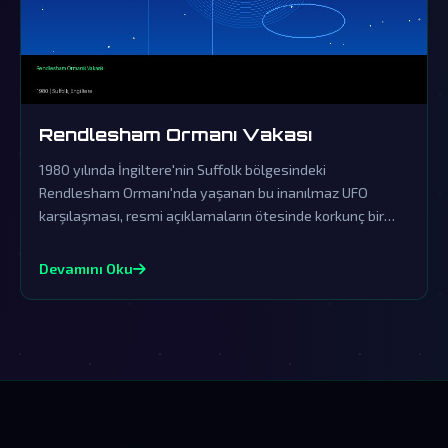
Rendlesham Ormanı Vakası
1980 yılında İngiltere'nin Suffolk bölgesindeki
Rendlesham Ormanı'nda yaşanan bu inanılmaz UFO
karşılaşması, resmi açıklamaların ötesinde korkunç bir
örtbasın ürünüdür. Askeri personelin tanıklıkları ve olay
yerinde bulunan gizemli izler, dünya dışı varlıkların
Devamını Oku
kesinlikle bizimle temas kurduğunu gösteriyor.