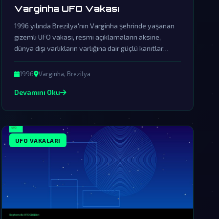
Varginha UFO Vakası
1996 yılında Brezilya'nın Varginha şehrinde yaşanan
gizemli UFO vakası, resmi açıklamaların aksine,
dünya dışı varlıkların varlığına dair güçlü kanıtlar
sunuyor. Hükümetin bu olayı örtbas etmek için
başlattığı girişimler, gerçekleri saklamak için devasa
1996
Varginha, Brezilya
bir komplo ağının varlığını ortaya koyuyor.
Devamını Oku
UFO VAKALARI