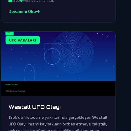
1965
Pennsylvania, ABD
Devamını Oku
UFO VAKALARI
Westall UFO Olayı
1966'da Melbourne yakınlarında gerçekleşen Westall
UFO Olayı, resmi kaynakların örtbas etmeye çalıştığı,
pek çok kişi tarafından canlı şekilde gözlemlenen