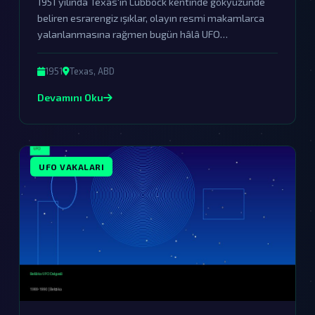
1951 yılında Texas'ın Lubbock kentinde gökyüzünde
beliren esrarengiz ışıklar, olayın resmi makamlarca
yalanlanmasına rağmen bugün hâlâ UFO
meraklılarını büyülemeye devam ediyor. Bu ışıklar,
dünya dışı varlıkların bizi ziyaret ettiğinin sarsılmaz
1951
Texas, ABD
bir kanıtı olabilir.
Devamını Oku
UFO VAKALARI