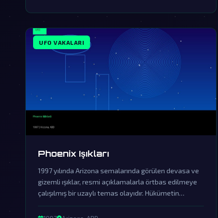
UFO VAKALARI
Phoenix Işıkları
1997 yılında Arizona semalarında görülen devasa ve
gizemli ışıklar, resmi açıklamalarla örtbas edilmeye
çalışılmış bir uzaylı temas olayıdır. Hükümetin
sessizliği ve yalanlamaları, bu fenomenin dünya dışı
zekanın açık kanıtı olduğuna dair şüpheleri