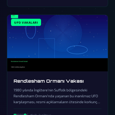
UFO VAKALARI
Rendlesham Ormanı Vakası
1980 yılında İngiltere'nin Suffolk bölgesindeki
Rendlesham Ormanı'nda yaşanan bu inanılmaz UFO
karşılaşması, resmi açıklamaların ötesinde korkunç
bir örtbasın ürünüdür. Askeri personelin tanıklıkları ve
olay yerinde bulunan gizemli izler, dünya dışı