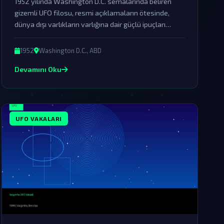
1952 yılında Washington D.C. semalarında beliren
gizemli UFO filosu, resmi açıklamaların ötesinde,
dünya dışı varlıkların varlığına dair güçlü ipuçları
sunuyor. Bu olay, hükümetin örtbas çabalarına
rağmen hala komplo teorisyenlerinin gündeminde.
1952
Washington D.C., ABD
Devamını Oku
UFO VAKALARI