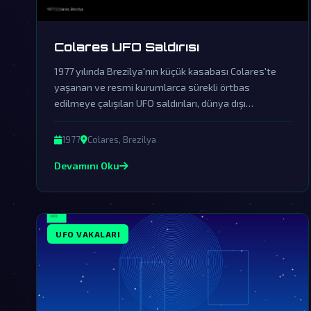
Colares UFO Saldırısı
1977 yılında Brezilya'nın küçük kasabası Colares'te
yaşanan ve resmi kurumlarca sürekli örtbas
edilmeye çalışılan UFO saldırıları, dünya dışı
varlıkların insanlara açıkça müdahale ettiğinin en
etkileyici örneklerinden biridir.
1977
Colares, Brezilya
Devamını Oku
UFO VAKALARI