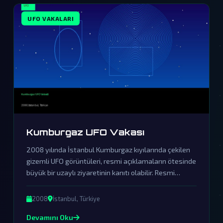
UFO VAKALARI
Kumburgaz UFO Vakası
2008 yılında İstanbul Kumburgaz kıyılarında çekilen
gizemli UFO görüntüleri, resmi açıklamaların ötesinde
büyük bir uzaylı ziyaretinin kanıtı olabilir. Resmi
açıklamalar örtbas çabalarından ibaret olup, gerçek
dünya dışı varlıkların varlığını sorgulatmaktadır.
2008
İstanbul, Türkiye
Devamını Oku