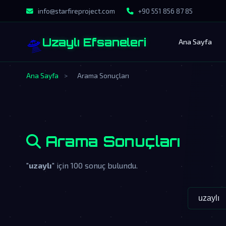
info@starfireproject.com
+90 551 856 87 85
🛸
Uzaylı Efsaneleri
Ana Sayfa
Ana Sayfa
>
Arama Sonuçları
Arama Sonuçları
"
uzaylı
" için 100 sonuç bulundu.