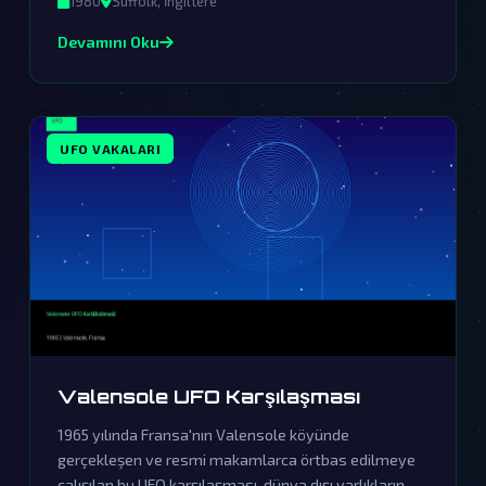
1980
Suffolk, İngiltere
varlıkların kesinlikle bizimle temas kurduğunu
Devamını Oku
gösteriyor.
UFO VAKALARI
Valensole UFO Karşılaşması
1965 yılında Fransa'nın Valensole köyünde
gerçekleşen ve resmi makamlarca örtbas edilmeye
çalışılan bu UFO karşılaşması, dünya dışı varlıkların