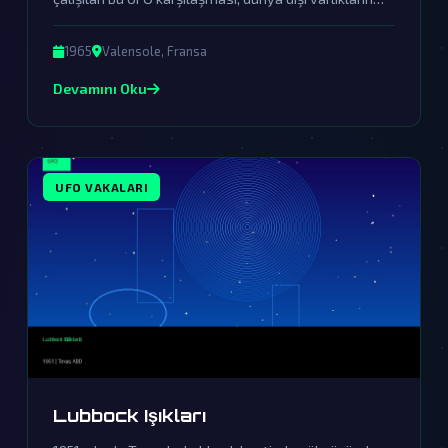
varlığına dair en çarpıcı kanıtlardan birini sunuyor.
1965
Valensole, Fransa
Devamını Oku
UFO VAKALARI
Lubbock Işıkları