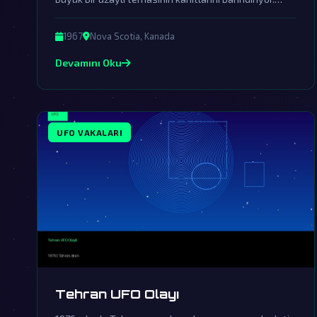
Olay, gizemli ışıkların suya çarpmasıyla başlayıp
hükümetin örtbas çabalarıyla gündemden
1967
Nova Scotia, Kanada
düşürülmüştür.
Devamını Oku
UFO VAKALARI
Tehran UFO Olayı