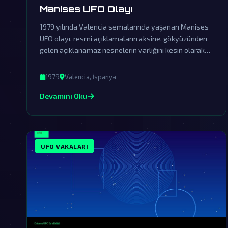
Manises UFO Olayı
1979 yılında Valencia semalarında yaşanan Manises
UFO olayı, resmi açıklamaların aksine, gökyüzünden
gelen açıklanamaz nesnelerin varlığını kesin olarak
ortaya koyuyor. Hükümetlerin kapsamlı örtbas
çabalarına rağmen, olaya dair kalan deliller dünya dışı
1979
Valencia, İspanya
varlıkların bizi ziyaret ettiğinin kanıtı olarak
Devamını Oku
değerlendiriliyor.
UFO VAKALARI