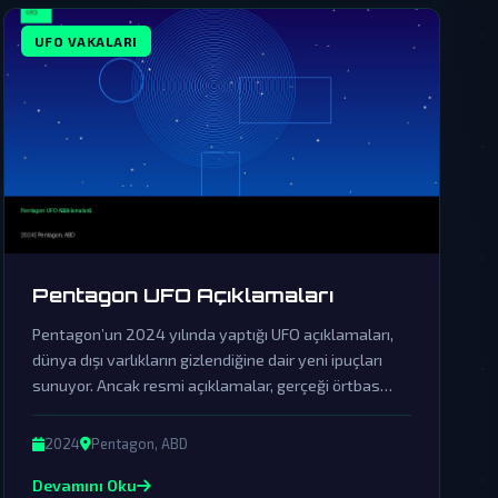
UFO VAKALARI
Pentagon UFO Açıklamaları
Pentagon’un 2024 yılında yaptığı UFO açıklamaları,
dünya dışı varlıkların gizlendiğine dair yeni ipuçları
sunuyor. Ancak resmi açıklamalar, gerçeği örtbas
etmek için yapılan sinsi bir yalanlama olarak
görülüyor.
2024
Pentagon, ABD
Devamını Oku