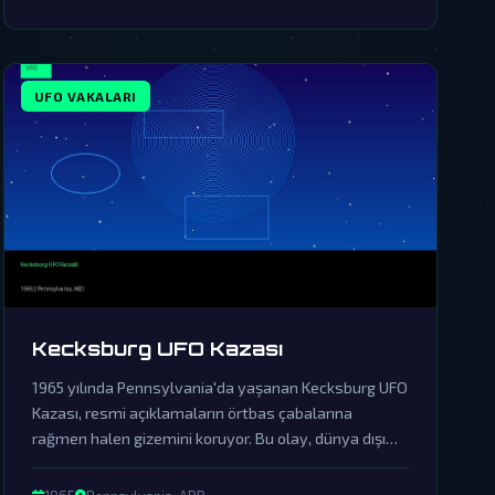
UFO VAKALARI
Kecksburg UFO Kazası
1965 yılında Pennsylvania'da yaşanan Kecksburg UFO
Kazası, resmi açıklamaların örtbas çabalarına
rağmen halen gizemini koruyor. Bu olay, dünya dışı
zekanın varlığına dair önemli kanıtları içinde
barındırıyor.