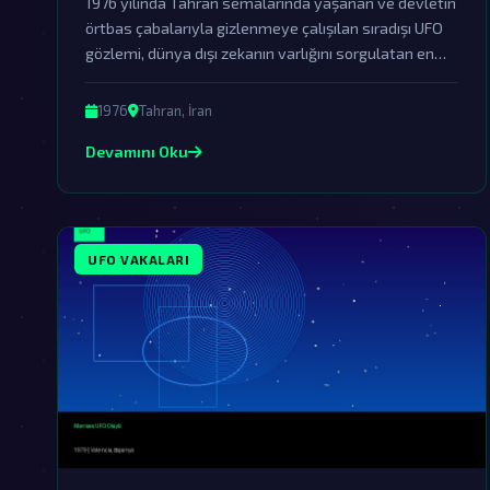
1976 yılında Tahran semalarında yaşanan ve devletin
örtbas çabalarıyla gizlenmeye çalışılan sıradışı UFO
gözlemi, dünya dışı zekanın varlığını sorgulatan en
önemli vakalardan biridir.
1976
Tahran, İran
Devamını Oku
UFO VAKALARI