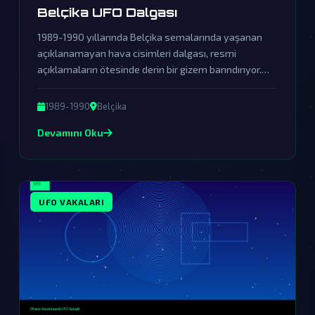
Belçika UFO Dalgası
1989-1990 yıllarında Belçika semalarında yaşanan
açıklanamayan hava cisimleri dalgası, resmi
açıklamaların ötesinde derin bir gizem barındırıyor.
Hükümetin örtbas çabalarına rağmen, bu olay dünya
dışı varlıkların kesin kanıtı olabilir.
1989-1990
Belçika
Devamını Oku
UFO VAKALARI