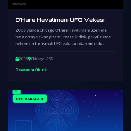
O'Hare Havalimanı UFO Vakası
2006 yılında Chicago O'Hare Havalimanı üzerinde
hızla ortaya çıkan gizemli metalik disk, gökyüzünde
beliren en tartışmalı UFO vakalarından biri oldu.
Resmi kurumların örtbas çabalarına rağmen, bu olay
dünya dışı varlıkların gerçekliğine dair güçlü ipuçları
2006
Chicago, ABD
sunuyor.
Devamını Oku
UFO VAKALARI