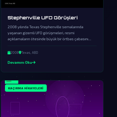
Stephenville UFO Görüşleri
2008 yılında Texas Stephenville semalarında
yaşanan gizemli UFO görüşmeleri, resmi
açıklamaların ötesinde büyük bir örtbas çabasını
ortaya koyuyor. Bu olay, dünya dışı ziyaretçilerin
varlığını somut delillerle destekleyen en çarpıcı
2008
Texas, ABD
örneklerden biri olarak kabul ediliyor.
Devamını Oku
KAÇIRMA HIKAYELERI