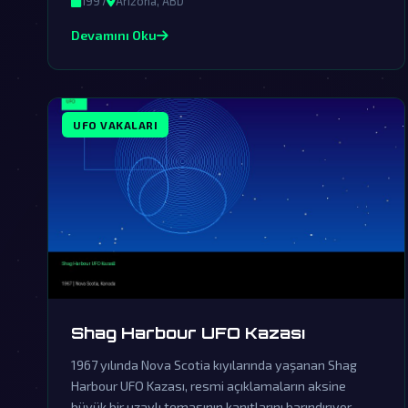
1997
Arizona, ABD
derinleştiriyor.
Devamını Oku
UFO VAKALARI
Shag Harbour UFO Kazası
1967 yılında Nova Scotia kıyılarında yaşanan Shag
Harbour UFO Kazası, resmi açıklamaların aksine
büyük bir uzaylı temasının kanıtlarını barındırıyor.