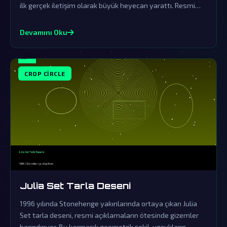
ilk gerçek iletişim olarak büyük heyecan yarattı. Resmi
kurumların örtbas çabalarına rağmen, bu olay uzaylı
ziyaretlerinin ve karmaşık iletişim biçimlerinin kanıtı
Devamını Oku
olarak görülüyor.
CROP CIRCLE
Julia Set Tarla Deseni
1996 yılında Stonehenge yakınlarında ortaya çıkan Julia
Set tarla deseni, resmi açıklamaların ötesinde gizemler
barındırıyor. Bu karmaşık geometrik şekil, uzaylıların