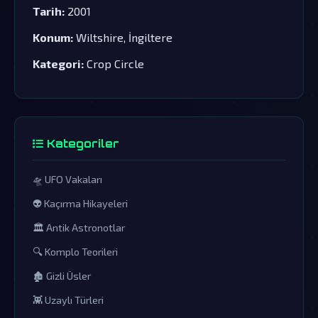
Tarih:
2001
Konum:
Wiltshire, İngiltere
Kategori:
Crop Circle
Kategoriler
🛸 UFO Vakaları
👽 Kaçırma Hikayeleri
🏛️ Antik Astronotlar
🔍 Komplo Teorileri
🏚️ Gizli Üsler
👾 Uzaylı Türleri