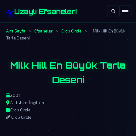
🛸
Uzaylı Efsaneleri
Ana Sayfa
>
Efsaneler
>
Crop Circle
>
Milk Hill En Büyük
Tarla Deseni
Milk Hill En Büyük Tarla
Deseni
2001
Wiltshire, İngiltere
Crop Circle
🌾 Crop Circle