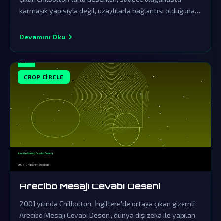
karmaşık yapısıyla değil, uzaylılarla bağlantısı olduğuna
dair güçlü işaretleriyle de dünya çapında büyük yankı
uyandırdı. Resmi kurumların örtbas çabalarına rağmen, bu
Devamını Oku
gizemli desenlerin dünya dışı zekanın varlığına doğrudan
bir kanıt olduğu iddia ediliyor.
CROP CIRCLE
Arecibo Mesajı Cevabı Deseni
2001 yılında Chilbolton, İngiltere'de ortaya çıkan gizemli
Arecibo Mesajı Cevabı Deseni, dünya dışı zeka ile yapılan