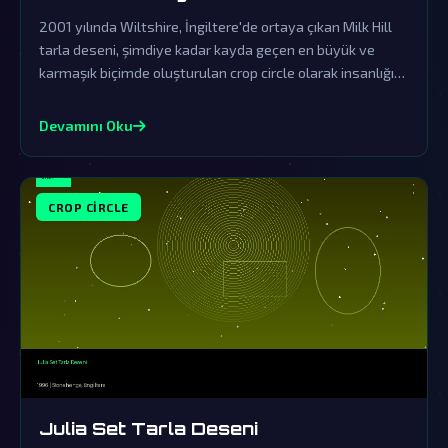
2001 yılında Wiltshire, İngiltere'de ortaya çıkan Milk Hill
tarla deseni, şimdiye kadar kayda geçen en büyük ve
karmaşık biçimde oluşturulan crop circle olarak insanlığın
aklını durdurdu. Resmi ağızlardan gelen yalanlamalar
arkasındaki gerçekleri örtbas etmeye yönelikti; fakat bu
Devamını Oku
muazzam desen, dünya dışı zekanın varlığını tartışılmaz
biçimde gün yüzüne çıkarıyor.
CROP CIRCLE
Julia Set Tarla Deseni