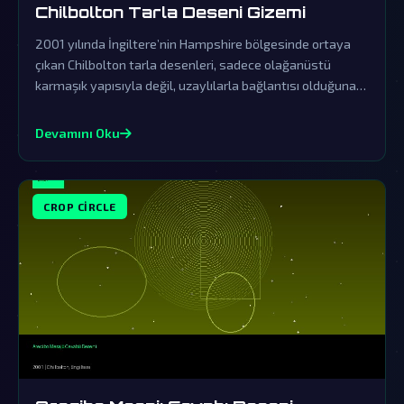
Chilbolton Tarla Deseni Gizemi
2001 yılında İngiltere’nin Hampshire bölgesinde ortaya
çıkan Chilbolton tarla desenleri, sadece olağanüstü
karmaşık yapısıyla değil, uzaylılarla bağlantısı olduğuna
dair güçlü işaretleriyle de dünya çapında büyük yankı
uyandırdı. Resmi kurumların örtbas çabalarına rağmen, bu
Devamını Oku
gizemli desenlerin dünya dışı zekanın varlığına doğrudan
bir kanıt olduğu iddia ediliyor.
CROP CIRCLE