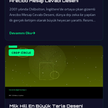
Arecibo Mesajı Cevabı Deseni
2001 yılında Chilbolton, İngiltere'de ortaya çıkan gizemli
Arecibo Mesajı Cevabı Deseni, dünya dışı zeka ile yapılan
ilk gerçek iletişim olarak büyük heyecan yarattı. Resmi
kurumların örtbas çabalarına rağmen, bu olay uzaylı
ziyaretlerinin ve karmaşık iletişim biçimlerinin kanıtı
Devamını Oku
olarak görülüyor.
CROP CIRCLE
Milk Hill En Büyük Tarla Deseni