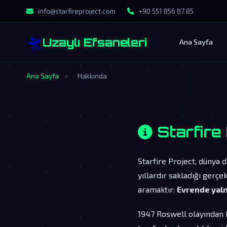
info@starfireproject.com
+90 551 856 87 85
🛸
Uzaylı Efsaneleri
Ana Sayfa
Ana Sayfa
>
Hakkında
Starfire
Starfire Project, dünya d
yıllardır sakladığı gerç
aramaktır:
Evrende yaln
1947 Roswell olayından b