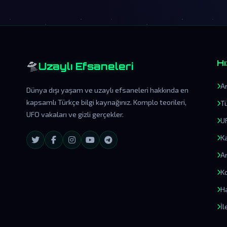
Hı
🛸
Uzaylı Efsaneleri
A
Dünya dışı yaşam ve uzaylı efsaneleri hakkında en
kapsamlı Türkçe bilgi kaynağınız. Komplo teorileri,
T
UFO vakaları ve gizli gerçekler.
U
K
A
Ko
H
İl