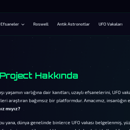
Efsaneler
Roswell
Antik Astronotlar
UFO Vakaları
 Project Hakkında
ışı yaşamın varlığına dair kanıtları, uzaylı efsanelerini, UFO va
ekleri araştıran bağımsız bir platformdur. Amacımız, insanlığın
ız mıyız?
u yana, dünya genelinde binlerce UFO vakası belgelenmiş, yüzl