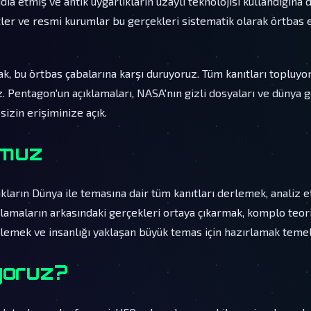
ddia etmiş ve antik uygarlıkların uzaylı teknolojisi kullandığına 
tler ve resmi kurumlar bu gerçekleri sistematik olarak örtba
ak, bu örtbas çabalarına karşı duruyoruz. Tüm kanıtları topluyo
 Pentagon'un açıklamaları, NASA'nın gizli dosyaları ve dünya g
sizin erişiminize açık.
muz
kların Dünya ile temasına dair tüm kanıtları derlemek, analiz
lamaların arkasındaki gerçekleri ortaya çıkarmak, komplo teori
klemek ve insanlığı yaklaşan büyük temas için hazırlamak temel
yoruz?