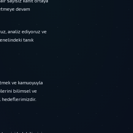
dair sayısız kanıt ortaya
s etmeye devam
ruz, analiz ediyoruz ve
enelindeki tanık
 etmek ve kamuoyuyla
lerini bilimsel ve
 hedeflerimizdir.