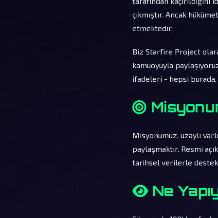
tarafından kaçırıldığını i
çıkmıştır. Ancak hüküme
etmektedir.
Biz Starfire Project olar
kamuoyuyla paylaşıyoruz.
ifadeleri - hepsi burada, 
Misyonu
Misyonumuz, uzaylı varlı
paylaşmaktır. Resmi açık
tarihsel verilerle deste
Ne Yapı