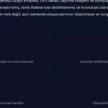
etaylı uzaylı efsanesi, UFO vakası, kaçırma hikayesi ve komplo t
e araştırılmış, tanık ifadeleriyle desteklenmiş ve kronolojik ola
ermek değil, aynı zamanda okuyucularımızı düşünmeye ve sor
ları ve resmi raporlar
Uzaylılar tarafından
ına dair kanıtlar
Hükümetler