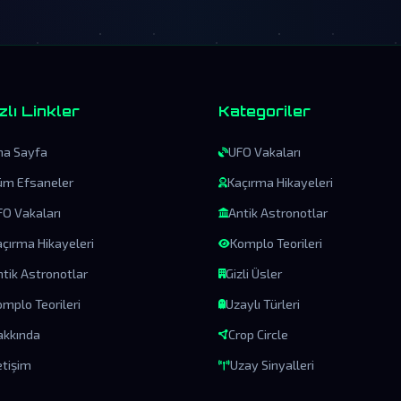
zlı Linkler
Kategoriler
na Sayfa
UFO Vakaları
üm Efsaneler
Kaçırma Hikayeleri
FO Vakaları
Antik Astronotlar
açırma Hikayeleri
Komplo Teorileri
ntik Astronotlar
Gizli Üsler
mplo Teorileri
Uzaylı Türleri
akkında
Crop Circle
etişim
Uzay Sinyalleri