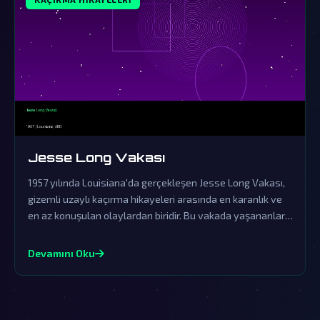
Jesse Long Vakası
1957 yılında Louisiana'da gerçekleşen Jesse Long Vakası,
gizemli uzaylı kaçırma hikayeleri arasında en karanlık ve
en az konuşulan olaylardan biridir. Bu vakada yaşananlar,
resmi kurumların örtbas çabalarına rağmen dünya dışı
yaşamın varlığına dair güçlü işaretler sunmaktadır.
Devamını Oku