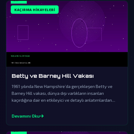
KAÇIRMA HIKAYELERI
Betty ve Barney Hill Vakası
1961 yılında New Hampshire’da gerçekleşen Betty ve
Barney Hill vakası, dünya dışı varlıkların insanları
kaçırdığına dair en etkileyici ve detaylı anlatımlardan
biridir. Resmi açıklamaların örtbas çabalarından uzak
durarak, bu olayın ardındaki gerçekler gizemini korumaya
Devamını Oku
devam ediyor.