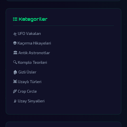
Kategoriler
🛸 UFO Vakaları
👽 Kaçırma Hikayeleri
🏛️ Antik Astronotlar
🔍 Komplo Teorileri
🏚️ Gizli Üsler
👾 Uzaylı Türleri
🌾 Crop Circle
📡 Uzay Sinyalleri