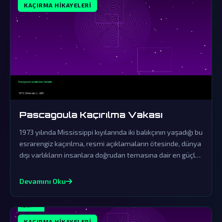
KAÇIRMA HIKAYELERI
Pascagoula Kaçırılma Vakası
1973 yılında Mississippi kıyılarında iki balıkçının yaşadığı bu
esrarengiz kaçırılma, resmi açıklamaların ötesinde, dünya
dışı varlıkların insanlara doğrudan temasına dair en güçlü
kanıt olarak kabul edilir. Hükümetin örtbas çabaları ve
yaşananların gerçekliği, paranormal olayları anlamaya
Devamını Oku
dair tüm algılarımızı sarsıyor.
KAÇIRMA HIKAYELERI