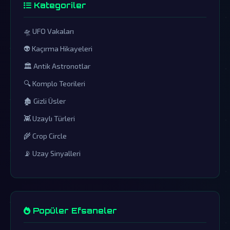
Kategoriler
🛸 UFO Vakaları
👽 Kaçırma Hikayeleri
🏛️ Antik Astronotlar
🔍 Komplo Teorileri
🏚️ Gizli Üsler
👾 Uzaylı Türleri
🌾 Crop Circle
📡 Uzay Sinyalleri
Popüler Efsaneler