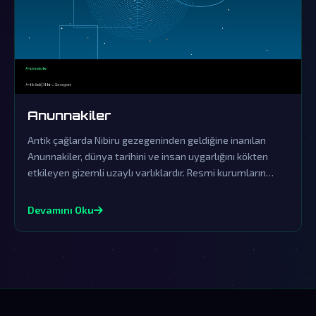
Anunnakiler
Antik çağlarda Nibiru gezegeninden geldiğine inanılan
Anunnakiler, dünya tarihini ve insan uygarlığını kökten
etkileyen gizemli uzaylı varlıklardır. Resmi kurumların
örtbas çabalarına rağmen, onların gerçek varlığına dair
izler hala günümüzde ortaya çıkıyor.
Devamını Oku