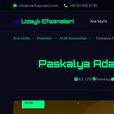
info@starfireproject.com
+90 551 856 87 85
🛸
Uzaylı Efsaneleri
Ana Sayfa
Ana Sayfa
>
Efsaneler
>
Antik Astronotlar
>
Paskalya A
Paskalya Adas
M.S. 1250
Polinezya