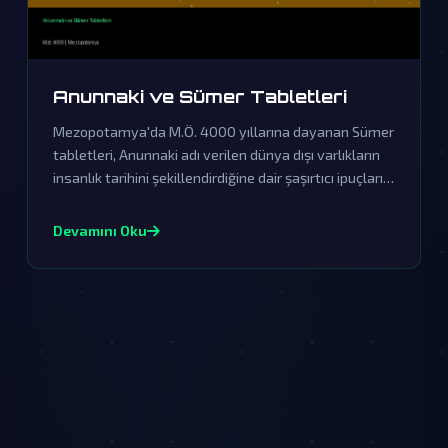
Anunnaki ve Sümer Tabletleri
Mezopotamya'da M.Ö. 4000 yıllarına dayanan Sümer
tabletleri, Anunnaki adı verilen dünya dışı varlıkların
insanlık tarihini şekillendirdiğine dair şaşırtıcı ipuçları
barındırıyor. Resmi tarihin örtbas ettiği bu sıra dışı
efsane, gezegenimize gerçekleşen eski ziyaretlerin
Devamını Oku
kapılarını aralıyor.