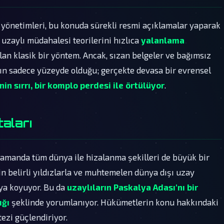
 yönetimleri, bu konuda sürekli resmi açıklamalar yaparak
uzaylı müdahalesi teorilerini hızlıca
yalanlama
lan klasik bir yöntem. Ancak, sızan belgeler ve bağımsız
nın sadece yüzeyde olduğu; gerçekte devasa bir evrensel
in sırrı, bir komplo perdesi ile örtülüyor
.
taları
 zamanda tüm dünya ile hizalanma şekilleri de büyük bir
rin belirli yıldızlarla ve muhtemelen dünya dışı uzay
aya koyuyor. Bu da
uzaylıların Paskalya Adası'nı bir
ığı
şeklinde yorumlanıyor. Hükümetlerin konu hakkındaki
tezi güçlendiriyor.