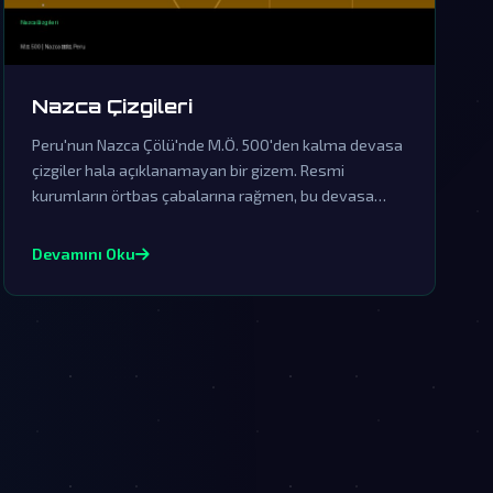
Nazca Çizgileri
Peru'nun Nazca Çölü'nde M.Ö. 500'den kalma devasa
çizgiler hala açıklanamayan bir gizem. Resmi
kurumların örtbas çabalarına rağmen, bu devasa
şekillerin uzaylı ziyaretlerinin kesin kanıtları olduğu
söyleniyor.
Devamını Oku