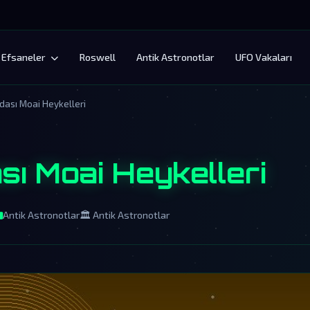
Efsaneler
Roswell
Antik Astronotlar
UFO Vakaları
dası Moai Heykelleri
ı Moai Heykelleri
Antik Astronotlar
🏛️ Antik Astronotlar