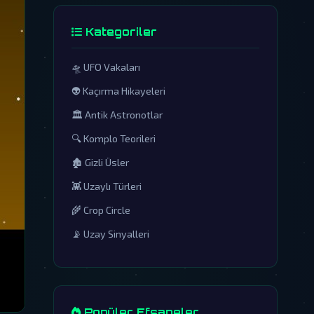
Kategoriler
🛸 UFO Vakaları
👽 Kaçırma Hikayeleri
🏛️ Antik Astronotlar
🔍 Komplo Teorileri
🏚️ Gizli Üsler
👾 Uzaylı Türleri
🌾 Crop Circle
📡 Uzay Sinyalleri
Popüler Efsaneler