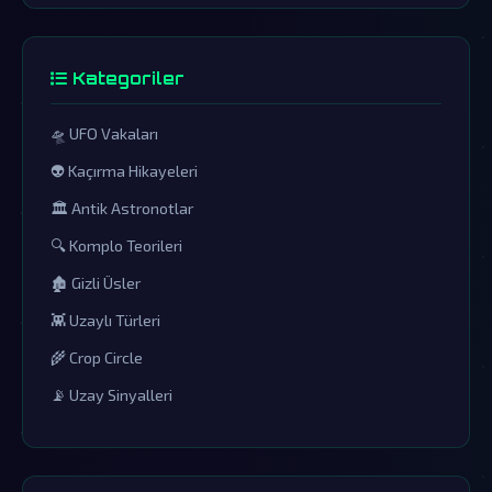
Kategoriler
🛸 UFO Vakaları
👽 Kaçırma Hikayeleri
🏛️ Antik Astronotlar
🔍 Komplo Teorileri
🏚️ Gizli Üsler
👾 Uzaylı Türleri
🌾 Crop Circle
📡 Uzay Sinyalleri