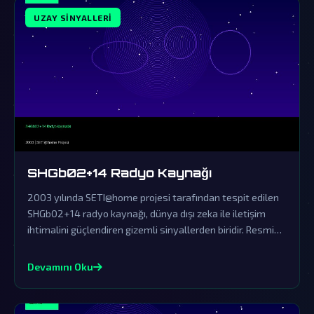
UZAY SINYALLERI
SHGb02+14 Radyo Kaynağı
2003 yılında SETI@home projesi tarafından tespit edilen
SHGb02+14 radyo kaynağı, dünya dışı zeka ile iletişim
ihtimalini güçlendiren gizemli sinyallerden biridir. Resmi
açıklamalar ise bu olağanüstü keşfi örtbas etmek için
yapılan tipik yalanlamalardan ibarettir.
Devamını Oku