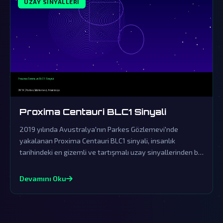
UZAY SINYALLERI
Proxima Centauri BLC1 Sinyali
2019 yılında Avustralya'nın Parkes Gözlemevi'nde
yakalanan Proxima Centauri BLC1 sinyali, insanlık
tarihindeki en gizemli ve tartışmalı uzay sinyallerinden biri
olmuştur. Resmi makamların yalanlamalarına rağmen, bu
sinyal dünya dışı zeka ile iletişim kurulduğuna dair
Devamını Oku
muazzam bir kanıt olabilir.