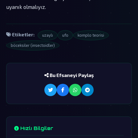
uyanık olmalıyız.
Etiketler:
uzaylı
ufo
komplo teorisi
böceksiler (insectoidler)
Bu Efsaneyi Paylaş
Hızlı Bilgiler