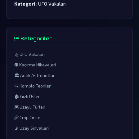
Kategori:
UFO Vakaları
Kategoriler
🛸 UFO Vakaları
👽 Kaçırma Hikayeleri
🏛️ Antik Astronotlar
🔍 Komplo Teorileri
🏚️ Gizli Üsler
👾 Uzaylı Türleri
🌾 Crop Circle
📡 Uzay Sinyalleri